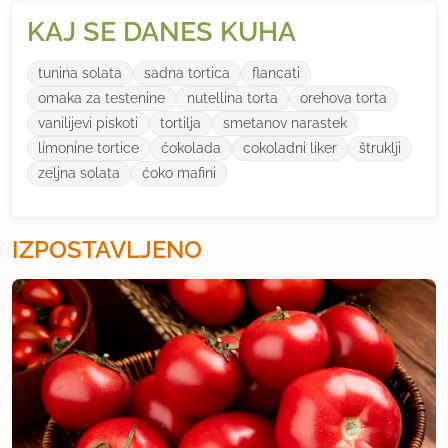
KAJ SE DANES KUHA
tunina solata
sadna tortica
flancati
omaka za testenine
nutellina torta
orehova torta
vanilijevi piskoti
tortilja
smetanov narastek
limonine tortice
ćokolada
cokoladni liker
štruklji
zeljna solata
ćoko mafini
IZPOSTAVLJENO