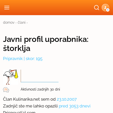
G
domov
›
člani
›
Javni profil
uporabnika:
štorklja
Pripravnik
| skor: 195
Aktivnosti zadnjih 30 dni
Član Kulinarika.net sem od
23.10.2007
Zadnjič ste me lahko opazili
pred 3053 dnevi
Prispeval(a) sem