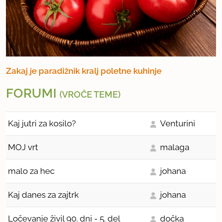
Zakaj je paradižnik kralj poletne kuhinje
FORUMI
(VROČE TEME)
Kaj jutri za kosilo?
Venturini
MOJ vrt
malaga
malo za hec
johana
Kaj danes za zajtrk
johana
Ločevanje živil 90. dni - 5. del
dočka