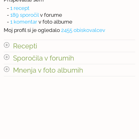
-
1 recept
-
189 sporočil
v forume
-
1 komentar
v foto albume
Moj profil si je ogledalo
2455 obiskovalcev
Recepti
Sporočila v forumih
Število receptov: 1
odpri vse
Mnenja v foto albumih
odpri vse
« prejšnja
1
19
naslednja Â»
Število mnenj v foto albumih: 1
Število sporočil v forumih: 189