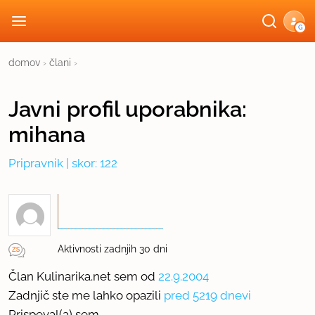
G
domov
›
člani
›
Javni profil
uporabnika:
mihana
Pripravnik
| skor: 122
Aktivnosti zadnjih 30 dni
Član Kulinarika.net sem od
22.9.2004
Zadnjič ste me lahko opazili
pred 5219 dnevi
Prispeval(a) sem