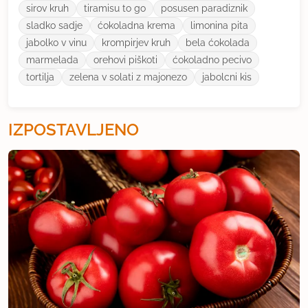
sirov kruh
tiramisu to go
posusen paradiznik
sladko sadje
ćokoladna krema
limonina pita
jabolko v vinu
krompirjev kruh
bela ćokolada
marmelada
orehovi piškoti
ćokoladno pecivo
tortilja
zelena v solati z majonezo
jabolcni kis
IZPOSTAVLJENO