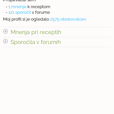
-
1 mnenje
k receptom
-
121 sporočil
v forume
Moj profil si je ogledalo
2575 obiskovalcev
Mnenja pri receptih
odpri vse
Sporočila v forumih
Število mnenj pri receptih: 1
odpri vse
« prejšnja
1
13
naslednja Â»
Število sporočil v forumih: 121