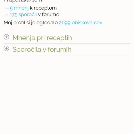
-
5 mnenj
k receptom
-
175 sporočil
v forume
Moj profil si je ogledalo
2699 obiskovalcev
Mnenja pri receptih
odpri vse
Sporočila v forumih
Število mnenj pri receptih: 5
odpri vse
« prejšnja
1
18
naslednja Â»
Število sporočil v forumih: 175