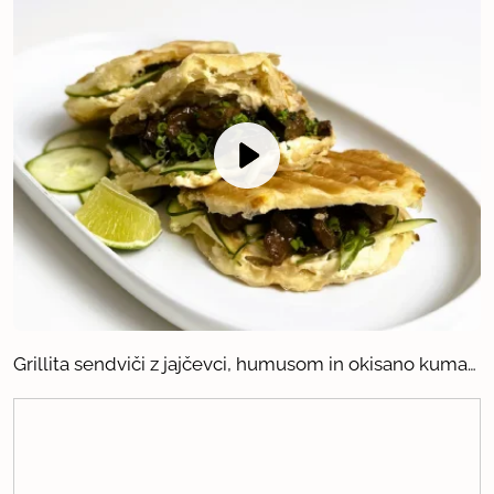
Grillita sendviči z jajčevci, humusom in okisano kumaro