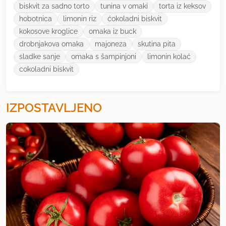
biskvit za sadno torto
tunina v omaki
torta iz keksov
hobotnica
limonin riz
ćokoladni biskvit
kokosove kroglice
omaka iz buck
drobnjakova omaka
majoneza
skutina pita
sladke sanje
omaka s šampinjoni
limonin kolać
cokoladni biskvit
IZPOSTAVLJENO