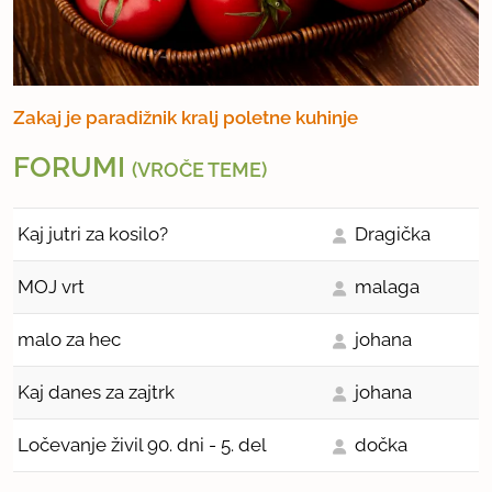
Zakaj je paradižnik kralj poletne kuhinje
FORUMI
(VROČE TEME)
Kaj jutri za kosilo?
Dragička
MOJ vrt
malaga
malo za hec
johana
Kaj danes za zajtrk
johana
Ločevanje živil 90. dni - 5. del
dočka