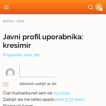
G
domov
›
člani
›
Javni profil
uporabnika:
kresimir
Pripravnik
| skor: 180
Aktivnosti zadnjih 30 dni
Član Kulinarika.net sem od
25.1.2002
Zadnjič ste me lahko opazili
pred 5737 dnevi
Prispeval(a) sem