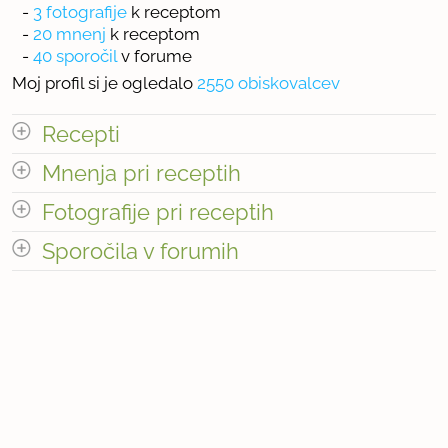
-
3 fotografije
k receptom
-
20 mnenj
k receptom
-
40 sporočil
v forume
Moj profil si je ogledalo
2550 obiskovalcev
Recepti
Mnenja pri receptih
Število receptov: 1
odpri vse
Fotografije pri receptih
Sporočila v forumih
« prejšnja
1
2
naslednja Â»
Število fotografij pri receptih: 3
odpri vse
Število mnenj pri receptih: 20
« prejšnja
1
4
naslednja Â»
Število sporočil v forumih: 40