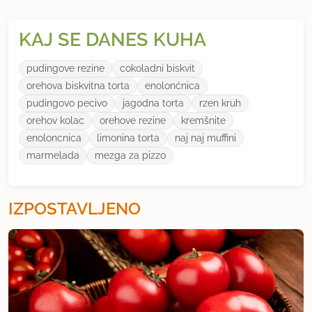
KAJ SE DANES KUHA
pudingove rezine
cokoladni biskvit
orehova biskvitna torta
enolonćnica
pudingovo pecivo
jagodna torta
rzen kruh
orehov kolac
orehove rezine
kremšnite
enoloncnica
limonina torta
naj naj muffini
marmelada
mezga za pizzo
IZPOSTAVLJENO