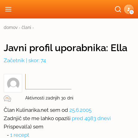
G
domov
›
člani
›
Javni profil
uporabnika:
Ella
Začetnik
| skor: 74
Aktivnosti zadnjih 30 dni
Član Kulinarika.net sem od
25.6.2005
Zadnjič ste me lahko opazili
pred 4983 dnevi
Prispeval(a) sem
-
1 recept