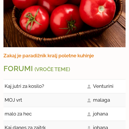
Zakaj je paradižnik kralj poletne kuhinje
FORUMI
(VROČE TEME)
Kaj jutri za kosilo?
Venturini
MOJ vrt
malaga
malo za hec
johana
Kaj danes za zajtrk
johana