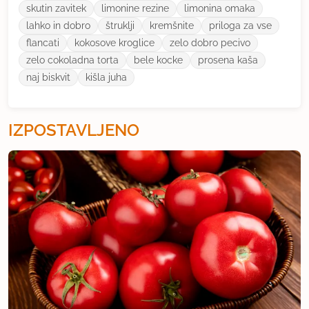
skutin zavitek
limonine rezine
limonina omaka
lahko in dobro
štruklji
kremšnite
priloga za vse
flancati
kokosove kroglice
zelo dobro pecivo
zelo cokoladna torta
bele kocke
prosena kaša
naj biskvit
kišla juha
IZPOSTAVLJENO