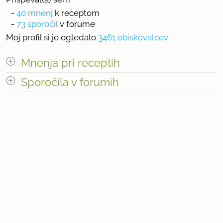
-
40 mnenj
k receptom
-
73 sporočil
v forume
Moj profil si je ogledalo
3461 obiskovalcev
Mnenja pri receptih
odpri vse
Sporočila v forumih
odpri vse
« prejšnja
1
4
naslednja Â»
« prejšnja
1
8
naslednja Â»
Število mnenj pri receptih: 40
Število sporočil v forumih: 73