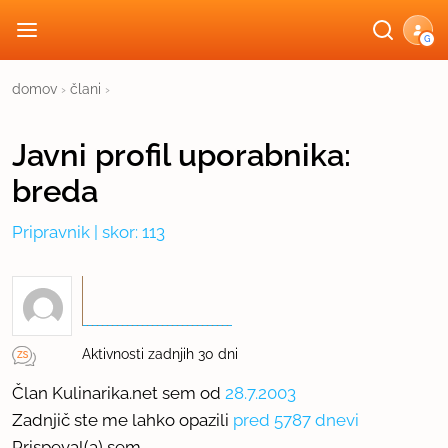
G
domov
›
člani
›
Javni profil
uporabnika:
breda
Pripravnik
| skor: 113
Aktivnosti zadnjih 30 dni
Član Kulinarika.net sem od
28.7.2003
Zadnjič ste me lahko opazili
pred 5787 dnevi
Prispeval(a) sem