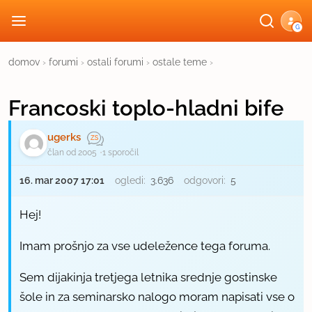
G
domov
›
forumi
›
ostali forumi
›
ostale teme
›
Francoski toplo-hladni bife
ugerks
član od 2005
1 sporočil
16. mar 2007 17:01
ogledi:
3.636
odgovori:
5
Hej!
Imam prošnjo za vse udeležence tega foruma.
Sem dijakinja tretjega letnika srednje gostinske
šole in za seminarsko nalogo moram napisati vse o