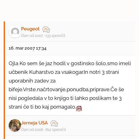
Peugeot
član od 2007
133 sporočil
16. mar 2007 17:34
Ojla Ko sem še jaz hodil v gostinsko šolo,smo imeli
učbenik Kuharstvo za vsakogar.In notri 3 strani
uporabnih zadev za
bifeje.Vrste,načrtovanje,ponudba,priprave.Če še
nisi pogledala v to knjigo ti lahko poslikam te 3
strani če ti bo kaj pomagalo.
Jerneja USA
član od 2006
812 sporočil