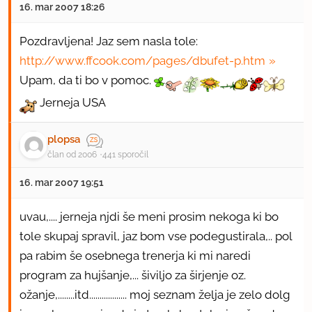
16. mar 2007 18:26
Pozdravljena! Jaz sem nasla tole:
http://www.ffcook.com/pages/dbufet-p.htm
Upam, da ti bo v pomoc.
Jerneja USA
plopsa
član od 2006
441 sporočil
16. mar 2007 19:51
uvau,.... jerneja njdi še meni prosim nekoga ki bo
tole skupaj spravil, jaz bom vse podegustirala,.. pol
pa rabim še osebnega trenerja ki mi naredi
program za hujšanje,... šiviljo za širjenje oz.
ožanje,........itd.................. moj seznam želja je zelo dolg