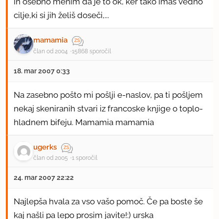
in osebno menim da je to ok, ker tako imaš vedno
cilje,ki si jih želiš doseči,...
mamamia
član od 2004
15868 sporočil
18. mar 2007 0:33
Na zasebno pošto mi pošlji e-naslov, pa ti pošljem
nekaj skeniranih stvari iz francoske knjige o toplo-
hladnem bifeju. Mamamia mamamia
ugerks
član od 2005
1 sporočil
24. mar 2007 22:22
Najlepša hvala za vso vašo pomoč. Če pa boste še
kaj našli pa lepo prosim javite!:) urska