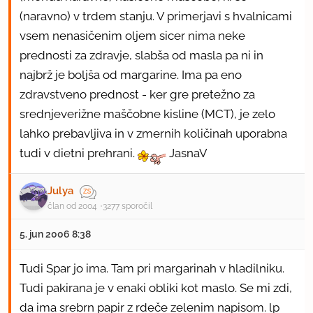
(naravno) v trdem stanju. V primerjavi s hvalnicami
vsem nenasičenim oljem sicer nima neke
prednosti za zdravje, slabša od masla pa ni in
najbrž je boljša od margarine. Ima pa eno
zdravstveno prednost - ker gre pretežno za
srednjeverižne maščobne kisline (MCT), je zelo
lahko prebavljiva in v zmernih količinah uporabna
tudi v dietni prehrani.
JasnaV
Julya
član od 2004
3277 sporočil
5. jun 2006 8:38
Tudi Spar jo ima. Tam pri margarinah v hladilniku.
Tudi pakirana je v enaki obliki kot maslo. Se mi zdi,
da ima srebrn papir z rdeče zelenim napisom. lp