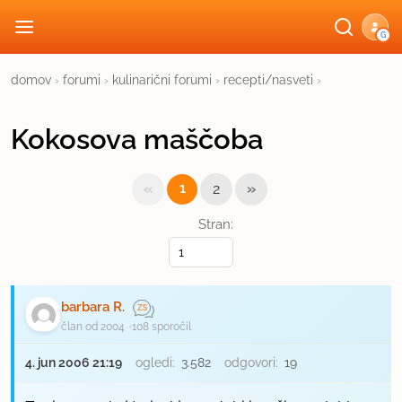
G
domov
›
forumi
›
kulinarični forumi
›
recepti/nasveti
›
Kokosova maščoba
«
»
1
2
Stran:
barbara R.
član od 2004
108 sporočil
4. jun 2006 21:19
ogledi:
3.582
odgovori:
19