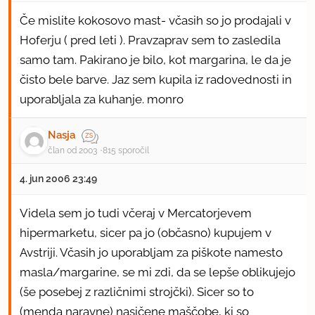
Če mislite kokosovo mast- včasih so jo prodajali v
Hoferju ( pred leti ). Pravzaprav sem to zasledila
samo tam. Pakirano je bilo, kot margarina, le da je
čisto bele barve. Jaz sem kupila iz radovednosti in
uporabljala za kuhanje. monro
Nasja
član od 2003
815 sporočil
4. jun 2006 23:49
Videla sem jo tudi včeraj v Mercatorjevem
hipermarketu, sicer pa jo (občasno) kupujem v
Avstriji. Včasih jo uporabljam za piškote namesto
masla/margarine, se mi zdi, da se lepše oblikujejo
(še posebej z različnimi strojčki). Sicer so to
(menda naravne) nasičene maščobe, ki so