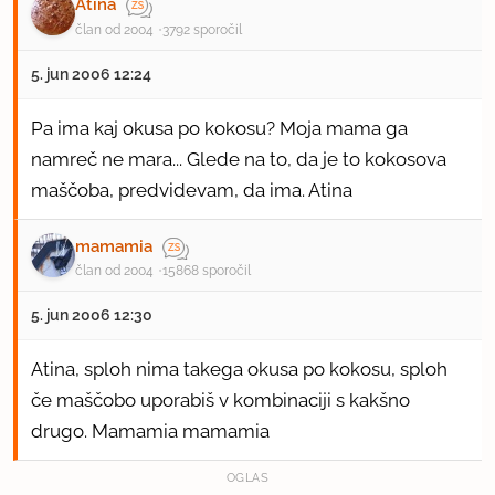
Atina
član od 2004
3792 sporočil
5. jun 2006 12:24
Pa ima kaj okusa po kokosu? Moja mama ga
namreč ne mara... Glede na to, da je to kokosova
maščoba, predvidevam, da ima. Atina
mamamia
član od 2004
15868 sporočil
5. jun 2006 12:30
Atina, sploh nima takega okusa po kokosu, sploh
če maščobo uporabiš v kombinaciji s kakšno
drugo. Mamamia mamamia
OGLAS