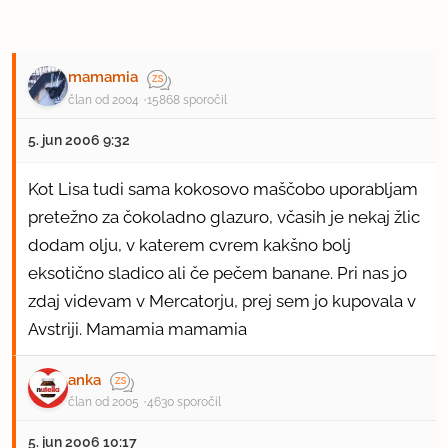
mamamia
član od 2004
15868 sporočil
5. jun 2006 9:32
Kot Lisa tudi sama kokosovo maščobo uporabljam
pretežno za čokoladno glazuro, včasih je nekaj žlic
dodam olju, v katerem cvrem kakšno bolj
eksotično sladico ali če pečem banane. Pri nas jo
zdaj videvam v Mercatorju, prej sem jo kupovala v
Avstriji. Mamamia mamamia
anka
član od 2005
4630 sporočil
5. jun 2006 10:17