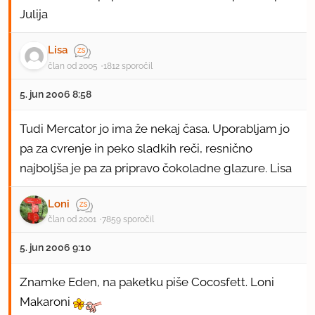
Julija
Lisa
član od 2005
1812 sporočil
5. jun 2006 8:58
Tudi Mercator jo ima že nekaj časa. Uporabljam jo
pa za cvrenje in peko sladkih reči, resnično
najboljša je pa za pripravo čokoladne glazure. Lisa
Loni
član od 2001
7859 sporočil
5. jun 2006 9:10
Znamke Eden, na paketku piše Cocosfett. Loni
Makaroni