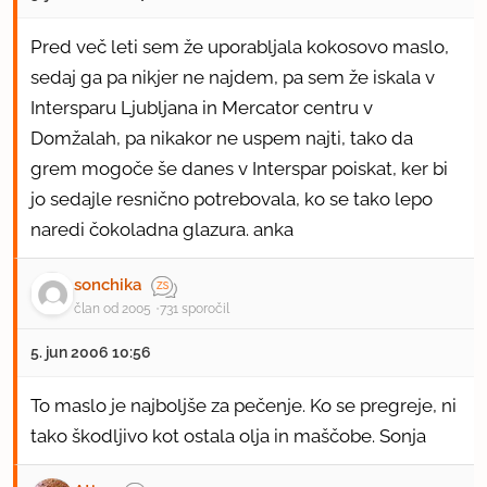
Pred več leti sem že uporabljala kokosovo maslo,
sedaj ga pa nikjer ne najdem, pa sem že iskala v
Intersparu Ljubljana in Mercator centru v
Domžalah, pa nikakor ne uspem najti, tako da
grem mogoče še danes v Interspar poiskat, ker bi
jo sedajle resnično potrebovala, ko se tako lepo
naredi čokoladna glazura. anka
sonchika
član od 2005
731 sporočil
5. jun 2006 10:56
To maslo je najboljše za pečenje. Ko se pregreje, ni
tako škodljivo kot ostala olja in maščobe. Sonja