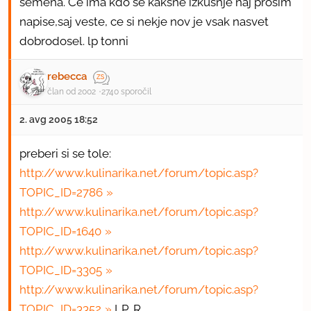
semena. Ce ima kdo se kaksne izkusnje naj prosim
napise,saj veste, ce si nekje nov je vsak nasvet
dobrodosel. lp tonni
rebecca
član od 2002
2740 sporočil
2. avg 2005 18:52
preberi si se tole:
http://www.kulinarika.net/forum/topic.asp?
TOPIC_ID=2786
http://www.kulinarika.net/forum/topic.asp?
TOPIC_ID=1640
http://www.kulinarika.net/forum/topic.asp?
TOPIC_ID=3305
http://www.kulinarika.net/forum/topic.asp?
TOPIC_ID=3352
LP, R.