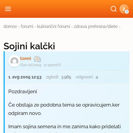
G
domov
›
forumi
›
kulinarični forumi
›
zdrava prehrana/diete
›
Sojini kalčki
tonni
član od 2004
11 sporočil
1. avg 2005 12:53
ogledi:
3.965
odgovori:
4
Pozdravljeni
Če obstaja ze podobna tema se opravicujem,ker
odpiram novo.
Imam sojina semena in me zanima kako pridelati