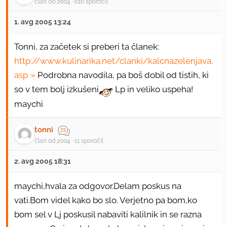
član od 2004
616 sporočil
1. avg 2005 13:24
Tonni, za začetek si preberi ta članek:
http://www.kulinarika.net/clanki/kalcnazelenjava.
asp
Podrobna navodila, pa boš dobil od tistih, ki
so v tem bolj izkušeni
Lp in veliko uspeha!
maychi
tonni
član od 2004
11 sporočil
2. avg 2005 18:31
maychi,hvala za odgovor.Delam poskus na
vati.Bom videl kako bo slo. Verjetno pa bom,ko
bom sel v Lj poskusil nabaviti kalilnik in se razna