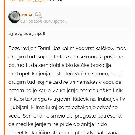
nenci
član od 2005
2696 sporočil
23. avg 2005 14:08
Pozdravljen Tonni! Jaz kalim več vrst kalčkov, med
drugim tudi sojine. Letos sem se morala pošteno
potruditi, da sem dobila bio kalčke brokolija.
Postopek kaljenja je sledeč: Večino semen, med
drugim tudi sojine za dve uri namakaš v vodi, da
potem bolje kalijo. Za kaljenje potrebuješ kalilnik
in kupi takšnega (v trgovini Kalček na Trubarjevi) v
Ljubljani, ki ima luknjice za odtekanje odvečne
vode. Semena ne smejo biti pregosto potresena,
da med kaljenjem ne pride do gnitja in do
prevelike količine strupenih plinov.Nakaljevana