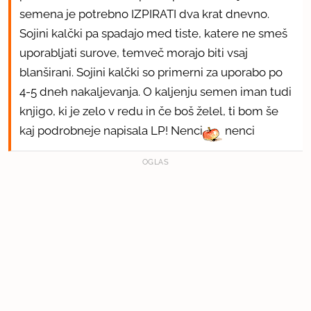
semena je potrebno IZPIRATI dva krat dnevno.
Sojini kalčki pa spadajo med tiste, katere ne smeš
uporabljati surove, temveč morajo biti vsaj
blanširani. Sojini kalčki so primerni za uporabo po
4-5 dneh nakaljevanja. O kaljenju semen iman tudi
knjigo, ki je zelo v redu in če boš želel, ti bom še
kaj podrobneje napisala LP! Nenci
nenci
OGLAS