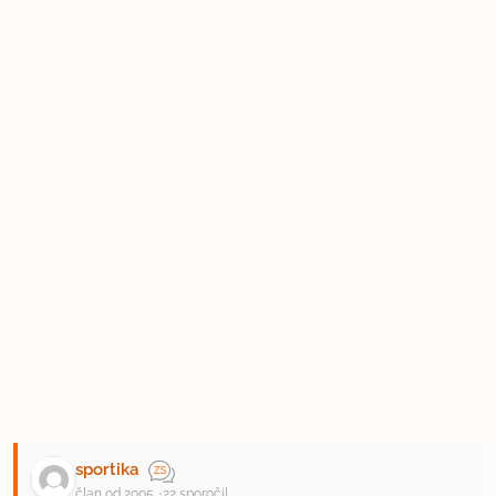
sportika
član od 2005
22 sporočil