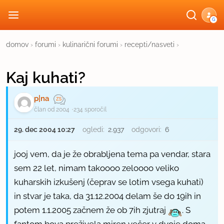
G
domov
›
forumi
›
kulinarični forumi
›
recepti/nasveti
›
Kaj kuhati?
p|na
član od 2004
234 sporočil
29. dec 2004 10:27
ogledi:
2.937
odgovori:
6
jooj vem, da je že obrabljena tema pa vendar, stara
sem 22 let, nimam takoooo zeloooo veliko
kuharskih izkušenj (čeprav se lotim vsega kuhati)
in stvar je taka, da 31.12.2004 delam še do 19ih in
potem 1.1.2005 začnem že ob 7ih zjutraj
. S
fantom bova preživela miren večer v dvoje doma,