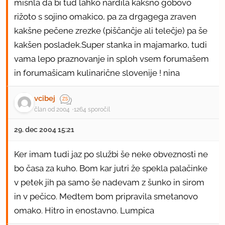
misnla da bi tud lahko nardila kakšno gobovo
rižoto s sojino omakico, pa za drgagega zraven
kakšne pečene zrezke (piščančje ali telečje) pa še
kakšen posladek.Super stanka in majamarko, tudi
vama lepo praznovanje in sploh vsem forumašem
in forumašicam kulinarične slovenije ! nina
vcibej
član od 2004
1264 sporočil
29. dec 2004 15:21
Ker imam tudi jaz po službi še neke obveznosti ne
bo časa za kuho. Bom kar jutri že spekla palačinke
v petek jih pa samo še nadevam z šunko in sirom
in v pečico. Medtem bom pripravila smetanovo
omako. Hitro in enostavno. Lumpica