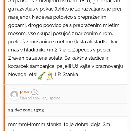
Ali pa kupiš zmrznjeno listnato testo, ga odtališ in
ga razvaljaš v pekač (lahko je že razvaljano, je prej
narejeno). Nadevaš polovico s prepraženimi
gobami, drogo poovico pa s prepraženim mletim
mesom, vse skupaj posuješ z naribanim sirom,
preliješ z mešanico smetane (kisla ali sladka, kar
imaš v hladilniku) in 2-3 jajc. Zapečeš v pečici.
Zraven pa zelena solata. Še kakšna sladica in
kozarček šampanjca, pa je!!! Uživajta v praznovanju
Novega leta!
LP, Stanka
p|na
član od 2004
234 sporočil
29. dec 2004 13:03
mmmmMmmm stanka, to je dobra ideja. Sm