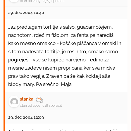
član od 2003
2565 sporočil
29. dec 2004 10:40
Jaz predlagam tortilje s salso, guacamolejem,
nachotom, rdečim fižolom, za fanta pa narediš
kako mesno omakco - koščke piščanca v omaki in
s tem nadevata tortilje, je res hitro, omake samo
pogreješ - vse se kupi že narejeno - edino za
mesne zadeve nisem prepričana ker sva midva
prav tako vegija. Zraven pa še kak koktejl alla
blody mary. Pa srečno! Maja
stanka
član od 2002
716 sporočil
29. dec 2004 12:09