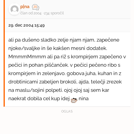
p|na
član od 2004
234 sporočil
29. dec 2004 15:49
ali pa dušeno sladko zelje njam njam, zapečene
njoke/svaljke in še kakšen mesni dodatek.
MmmmMmmm ali pa riž s krompirjem zapečeno v
pečici in pohan piščanček. v pečici pečeno ribo s
krompirjem in zelenjavo. gobova juha, kuhan in z
drobtinicami zabeljen brokoli, ajda, telečji zrezek
na maslu/sojini polpeti. ojoj ojoj saj sem kar
naekrat dobila cel kup idej
nina
OGLAS