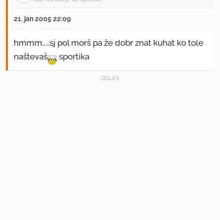
21. jan 2005 22:09
hmmm.....sj pol morš pa že dobr znat kuhat ko tole
naštevaš
sportika
OGLAS