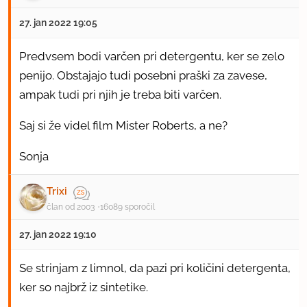
27. jan 2022 19:05
Predvsem bodi varčen pri detergentu, ker se zelo
penijo. Obstajajo tudi posebni praški za zavese,
ampak tudi pri njih je treba biti varčen.
Saj si že videl film
Mister Roberts
, a ne?
Sonja
Trixi
član od 2003
16089 sporočil
27. jan 2022 19:10
Se strinjam z limnol, da pazi pri količini detergenta,
ker so najbrž iz sintetike.