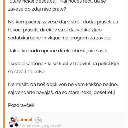
"Stare nekaj desetletij.." Kaj hočeš rečt, da se
zavese do zdaj niso prale?
Ne kompliciraj, zavese daj v stroj, dodaj prašek ali
tekoči prašek, direkt v stroj daj veliko žlico
sodabikarbone in vključi na program za zavese
Takoj ko bodo oprane direkt obesit, nič sušiti.
* sodabikarbona = ki se kupi v trgovini na polici kjer
so stvari za peko
Ne mislit, da boš dobil ven ne vem kakšno belino,
saj vendarle navajaš, da so stare nekaj desetletij
Pozdravček!
limnol
član od 2001
5205 sporočil