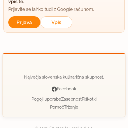
vpišite.
Prijavite se lahko tudi z Google računom.
Prijava
Vpis
Največja slovenska kulinarična skupnost.
Facebook
Pogoji uporabe
Zasebnost
Piškotki
Pomoč
Trženje