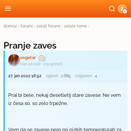
G
domov
›
forumi
›
ostali forumi
›
ostale teme
›
Pranje zaves
vegetar
član od 2006
209 sporočil
27. jan 2022 16:52
ogledi:
2.685
odgovori:
4
Pral bi bele, nekaj desetletij stare zavese. Ne vem
iz česa so, so zelo trpežne.
Vem da se zavese pere pri nizkih temperaturah za