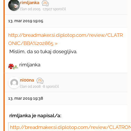
rimljanka
član od 2005
17907 sporočil
13. mar 2019 19:05
http://breadmaker.si.diplotop.com/review/CLATR
ONIC/BBA%202865
Mislim, da so tukaj dosegljiva.
rimljanka
ni00na
član od 2008
8 sporočil
13. mar 2019 19:38
rimljanka je napisal/a:
http://breadmaker.si.diplotop.com/review/CLATR