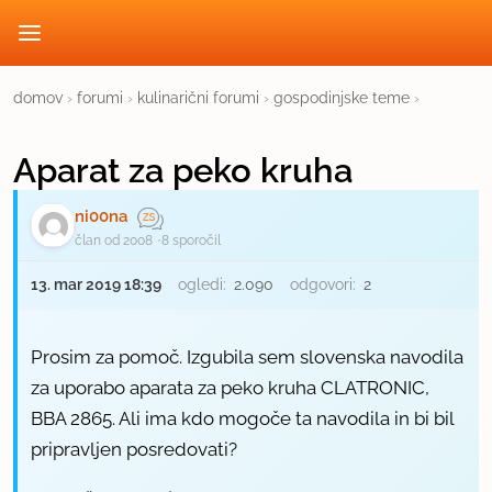
domov
›
forumi
›
kulinarični forumi
›
gospodinjske teme
›
Aparat za peko kruha
ni00na
član od 2008
8 sporočil
13. mar 2019 18:39
ogledi:
2.090
odgovori:
2
Prosim za pomoč. Izgubila sem slovenska navodila
za uporabo aparata za peko kruha CLATRONIC,
BBA 2865. Ali ima kdo mogoče ta navodila in bi bil
pripravljen posredovati?