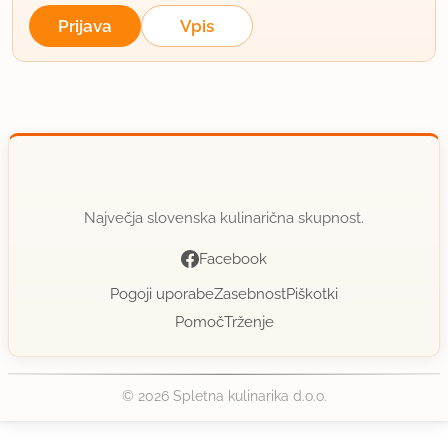
Prijava
Vpis
Največja slovenska kulinarična skupnost.
Facebook
Pogoji uporabe
Zasebnost
Piškotki
Pomoč
Trženje
© 2026 Spletna kulinarika d.o.o.