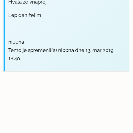
Hvala že vnaprej.
Lep dan želim
ni00na
Temo je spremenil(a) ni00na dne 13. mar 2019
18:40