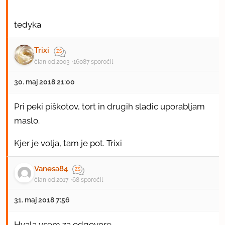
tedyka
Trixi
član od 2003
16087 sporočil
30. maj 2018 21:00
Pri peki piškotov, tort in drugih sladic uporabljam
maslo.
Kjer je volja, tam je pot. Trixi
Vanesa84
član od 2017
68 sporočil
31. maj 2018 7:56
Hvala vsem za odgovore.