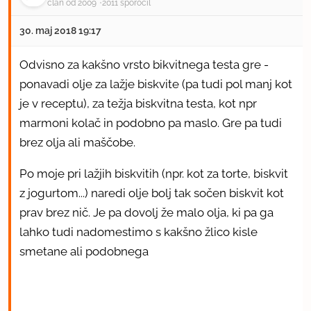
član od 2009
2011 sporočil
30. maj 2018 19:17
Odvisno za kakšno vrsto bikvitnega testa gre -
ponavadi olje za lažje biskvite (pa tudi pol manj kot
je v receptu), za težja biskvitna testa, kot npr
marmoni kolač in podobno pa maslo. Gre pa tudi
brez olja ali maščobe.
Po moje pri lažjih biskvitih (npr. kot za torte, biskvit
z jogurtom...) naredi olje bolj tak sočen biskvit kot
prav brez nič. Je pa dovolj že malo olja, ki pa ga
lahko tudi nadomestimo s kakšno žlico kisle
smetane ali podobnega