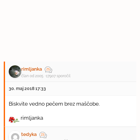
rimljanka
član od 2005
17907 sporočil
30. maj 2018 17:33
Biskvite vedno pečem brez maščobe.
rimljanka
tedyka