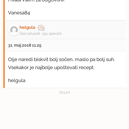
Vanesa84
helgula
član od 2006
551 sporočil
31. maj 2018 11:25
Olje naredi biskvit bolj sočen, maslo pa bolj suh.
Vsekakor je najbolje upoštevati recept.
helgula
OGLAS