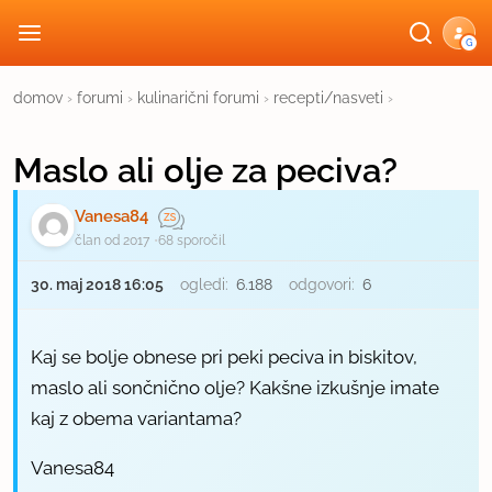
G
domov
›
forumi
›
kulinarični forumi
›
recepti/nasveti
›
Maslo ali olje za peciva?
Vanesa84
član od 2017
68 sporočil
30. maj 2018 16:05
ogledi:
6.188
odgovori:
6
Kaj se bolje obnese pri peki peciva in biskitov,
maslo ali sončnično olje? Kakšne izkušnje imate
kaj z obema variantama?
Vanesa84