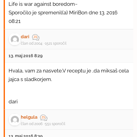
Life is war against boredom~
Sporočilo je spremenil(a) MiriBon dne 13. 2016
08:21
dari
član od 2004
1521 sporočil
13. maj 2016 8:29
Hvala, vam za nasvete.V receptu je ,da miksaš cela
jajca s sladkorjem.
dari
helgula
član od 2006
551 sporočil
13. maj 2016 8:39