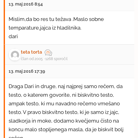
13. maj 2016 8:54
Mislim,da bo res tu težava .Maslo sobne
temparature,jajca iz hladilnika.
dari
teta torta
član od 2005
1268 sporočil
13. maj 2016 17:39
Draga Dari in druge, naj najprej samo rečem, da
testo, o katerem govorite, ni biskvitno testo,
ampak testo, ki mu navadno rečemo vmešano
testo. V pravo biskvitno testo, ki je samo iz jajc,
sladkorja in moke, dodamo kvečjemu čisto na
koncu malo stopljenega masla, da je biskvit bolj