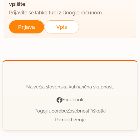
vpišite.
Prijavite se lahko tudi z Google računom.
Prijava
Vpis
Največja slovenska kulinarična skupnost.
Facebook
Pogoji uporabe
Zasebnost
Piškotki
Pomoč
Trženje