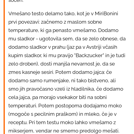
sočen.
Vmešano testo delamo tako, kot je v MiriBonini
prvi povezavi: začnemo z maslom sobne
temperature, ki ga penasto vmešamo. Dodamo
mu sladkor - ugotovila sem, da se zelo obnese, da
dodamo sladkor v prahu (jaz pa v Avstriji včasih
kupim sladkor, ki mu pravijo "Backzucker" in je tudi
zelo droben), dosti manjša nevarnost je, da se
zmes kasneje sesiri. Potem dodamo jajca: če
dodamo samo rumenjake, ni tako bistveno, ali
smo jih pravočasno vzeli iz hladilnika, če dodamo
cela jajca, pa morajo vsekakor biti na sobni
temperaturi. Potem postopoma dodajamo moko
(mogoče s pecilnim praškom) in mleko, če je v
receptu. Pri tem testu moko lahko vmešamo z
mikserjem, vendar ne smemo predolgo mešati.