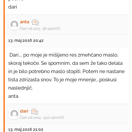
dari
anta
član od 2013
38 sporočil
13. maj 2016 20:42
Dari.... po moje je mišljeno res zmehčano maslo,
skoraj tekoče. Se spomnim, da sem že tako delala
in je bilo potrebno maslo stopiti. Potem ne nastane
tista zdrizasta snov. To je moje mnenje....poskusi
naslednjič.
anta
dari
član od 2004
1521 sporočil
13. maj 2016 21:02