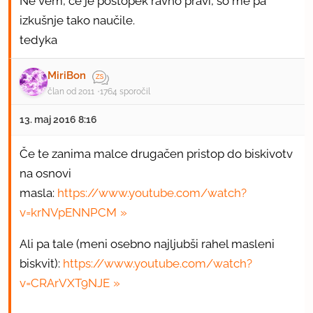
Ne vem, če je postopek ravno pravi, so me pa
izkušnje tako naučile.
tedyka
MiriBon
član od 2011
1764 sporočil
13. maj 2016 8:16
Če te zanima malce drugačen pristop do biskivotv
na osnovi
masla:
https://www.youtube.com/watch?
v=krNVpENNPCM
Ali pa tale (meni osebno najljubši rahel masleni
biskvit):
https://www.youtube.com/watch?
v=CRArVXT9NJE