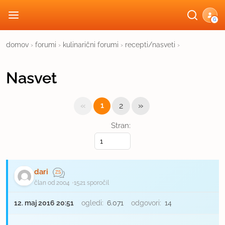
G
domov
›
forumi
›
kulinarični forumi
›
recepti/nasveti
›
Nasvet
«
»
1
2
Stran:
dari
član od 2004
1521 sporočil
12. maj 2016 20:51
ogledi:
6.071
odgovori:
14