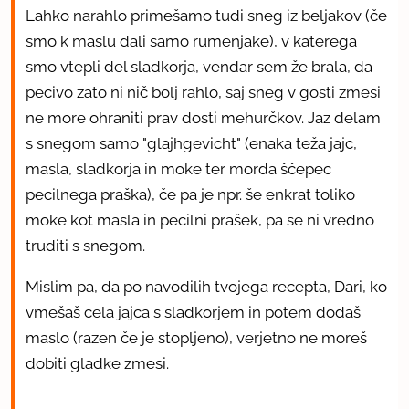
Lahko narahlo primešamo tudi sneg iz beljakov (če
smo k maslu dali samo rumenjake), v katerega
smo vtepli del sladkorja, vendar sem že brala, da
pecivo zato ni nič bolj rahlo, saj sneg v gosti zmesi
ne more ohraniti prav dosti mehurčkov. Jaz delam
s snegom samo "glajhgevicht" (enaka teža jajc,
masla, sladkorja in moke ter morda ščepec
pecilnega praška), če pa je npr. še enkrat toliko
moke kot masla in pecilni prašek, pa se ni vredno
truditi s snegom.
Mislim pa, da po navodilih tvojega recepta, Dari, ko
vmešaš cela jajca s sladkorjem in potem dodaš
maslo (razen če je stopljeno), verjetno ne moreš
dobiti gladke zmesi.