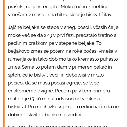
prašek , če je v receptu. Moko ročno z metlico
vmešam v maso in na hitro, sicer je biskvit žilav.
Jajčne beljake se stepe v sneg, posoli, včasih če je
moke več se da 2/3 v prvi fazi, preostalo tretino s
pecilnim praškom pa v stepene beljake. To
beljakovo zmes se potem na roke počasi vmeša v
rumenjake in tako dobimo tako kremasto puhasto
zmes. Sama to potem dam v primeren pekač in
sploh, če je biskvit večji in debelejši v mrzlo
pečico, da se masa počasi ogreje, se lepo
enakomerno dvigne. Pečem pa v tem primeru
malo dlje (5-10 minut odvisno od velikosti
biskvita). Po mojih izkušnjah je to edini način da ne
dobim biskvita z bunko na sredini.