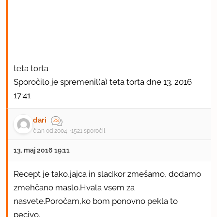
teta torta
Sporočilo je spremenil(a) teta torta dne 13. 2016
17:41
dari
član od 2004
1521 sporočil
13. maj 2016 19:11
Recept je tako,jajca in sladkor zmešamo, dodamo
zmehčano maslo.Hvala vsem za
nasvete.Poročam,ko bom ponovno pekla to
pecivo.