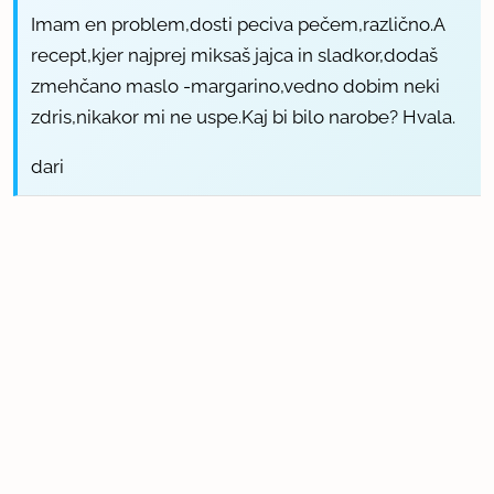
Imam en problem,dosti peciva pečem,različno.A
recept,kjer najprej miksaš jajca in sladkor,dodaš
zmehčano maslo -margarino,vedno dobim neki
zdris,nikakor mi ne uspe.Kaj bi bilo narobe? Hvala.
dari