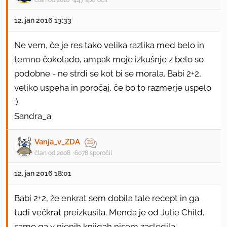
12. jan 2016 13:33
Ne vem, če je res tako velika razlika med belo in
temno čokolado, ampak moje izkušnje z belo so
podobne - ne strdi se kot bi se morala. Babi 2+2,
veliko uspeha in poročaj, če bo to razmerje uspelo
:).
Sandra_a
Vanja_v_ZDA
član od 2008
6078 sporočil
12. jan 2016 18:01
Babi 2+2, že enkrat sem dobila tale recept in ga
tudi večkrat preizkusila. Menda je od Julie Child,
samo ga v njenih knjigah nisem zasledila: