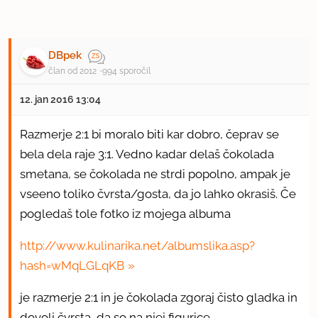
DBpek
član od 2012
994 sporočil
12. jan 2016 13:04
Razmerje 2:1 bi moralo biti kar dobro, čeprav se
bela dela raje 3:1. Vedno kadar delaš čokolada
smetana, se čokolada ne strdi popolno, ampak je
vseeno toliko čvrsta/gosta, da jo lahko okrasiš. Če
pogledaš tole fotko iz mojega albuma
http://www.kulinarika.net/albumslika.asp?
hash=wMqLGLqKB
je razmerje 2:1 in je čokolada zgoraj čisto gladka in
dovolj čvrsta, da so na njej figurice.