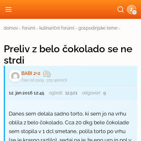
G
domov
›
forumi
›
kulinarični forumi
›
gospodinjske teme
›
Preliv z belo čokolado se ne
strdi
BABI 2+2
član od 2009
379 sporočil
12. jan 2016 12:45
ogledi:
12.501
odgovori:
9
Danes sem delala sadno torto, ki sem jo na vrhu
oblila z belo čokolado. Cca 20 dkg bele čokolade
sem stopila v 1 dcl smetane, polila torto po vrhu
(se je krasno razlilo), sedaj pa je že eno uro in pol v