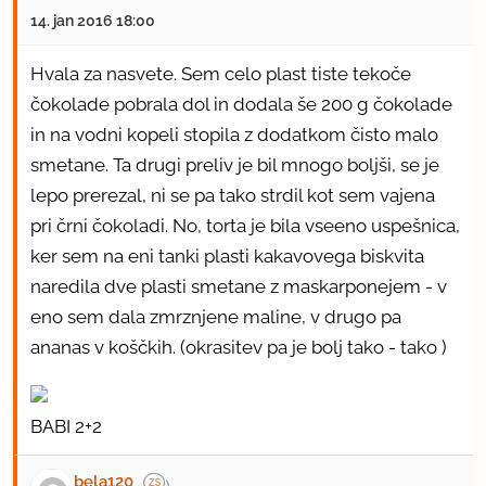
14. jan 2016 18:00
Hvala za nasvete. Sem celo plast tiste tekoče
čokolade pobrala dol in dodala še 200 g čokolade
in na vodni kopeli stopila z dodatkom čisto malo
smetane. Ta drugi preliv je bil mnogo boljši, se je
lepo prerezal, ni se pa tako strdil kot sem vajena
pri črni čokoladi. No, torta je bila vseeno uspešnica,
ker sem na eni tanki plasti kakavovega biskvita
naredila dve plasti smetane z maskarponejem - v
eno sem dala zmrznjene maline, v drugo pa
ananas v koščkih. (okrasitev pa je bolj tako - tako )
BABI 2+2
bela120