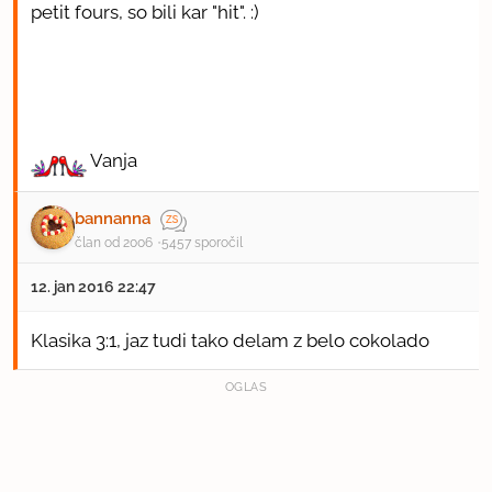
petit fours, so bili kar "hit". :)
Vanja
bannanna
član od 2006
5457 sporočil
12. jan 2016 22:47
Klasika 3:1, jaz tudi tako delam z belo cokolado
OGLAS