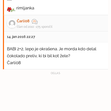
rimljanka
Čarli08
član od 2010
275 sporočil
14. jan 2016 22:27
BABI 2+2, lepo je okrašena. Je morda kdo delal
čokolado preliv, ki bi bil kot žele?
Čarli08
OGLAS