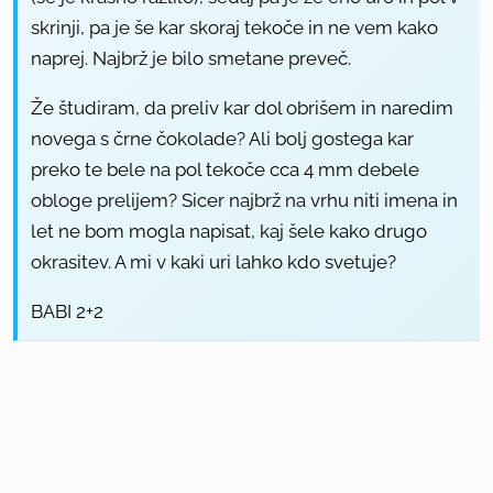
skrinji, pa je še kar skoraj tekoče in ne vem kako
naprej. Najbrž je bilo smetane preveč.
Že študiram, da preliv kar dol obrišem in naredim
novega s črne čokolade? Ali bolj gostega kar
preko te bele na pol tekoče cca 4 mm debele
obloge prelijem? Sicer najbrž na vrhu niti imena in
let ne bom mogla napisat, kaj šele kako drugo
okrasitev. A mi v kaki uri lahko kdo svetuje?
BABI 2+2