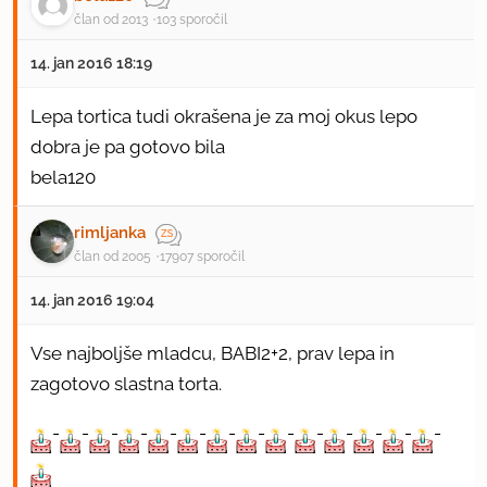
član od 2013
103 sporočil
14. jan 2016 18:19
Lepa tortica tudi okrašena je za moj okus lepo
dobra je pa gotovo bila
bela120
rimljanka
član od 2005
17907 sporočil
14. jan 2016 19:04
Vse najboljše mladcu, BABI2+2, prav lepa in
zagotovo slastna torta.
-
-
-
-
-
-
-
-
-
-
-
-
-
-