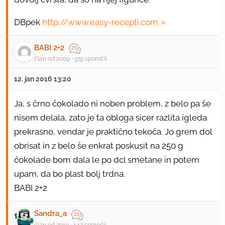
DBpek
http://www.easy-recepti.com
BABI 2+2
član od 2009
379 sporočil
12. jan 2016 13:20
Ja, s črno čokolado ni noben problem, z belo pa še
nisem delala, zato je ta obloga sicer razlita igleda
prekrasno, vendar je praktično tekoča. Jo grem dol
obrisat in z belo še enkrat poskusit na 250 g
čokolade bom dala le po dcl smetane in potem
upam, da bo plast bolj trdna.
BABI 2+2
Sandra_a
član od 2010
447 sporočil