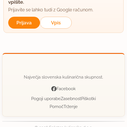
vpišite.
Prijavite se lahko tudi z Google računom.
Prijava
Vpis
Največja slovenska kulinarična skupnost.
Facebook
Pogoji uporabe
Zasebnost
Piškotki
Pomoč
Trženje