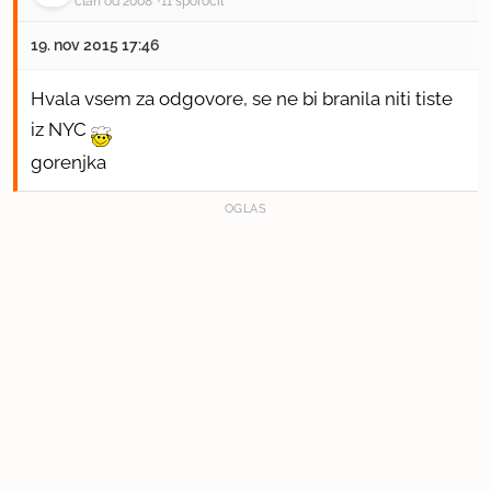
član od 2008
11 sporočil
19. nov 2015 17:46
Hvala vsem za odgovore, se ne bi branila niti tiste
iz NYC
gorenjka
OGLAS