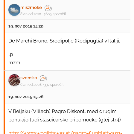
mišzmoke
član od 2010
4605 sporočil
19. nov 2015 14:29
​De Marchi Bruno, Sredipolje (Redipuglia) v Italiji.
lp
mzm
svenska
član od 2008
337 sporočil
19. nov 2015 15:26
V Beljaku (Villach) Pagro Diskont, med drugim
ponujajo tudi slascicarske pripomocke (glej str.4)
http://www.wogibtswas.at/pagro-flugblatt-1911-