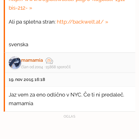
bis-212-
Ali pa spletna stran:
http://backwelt.at/
svenska
mamamia
član od 2004
15868 sporočil
19. nov 2015 16:18
Jaz vem za eno odlično v NYC. Če ti ni predaleč.
mamamia
OGLAS