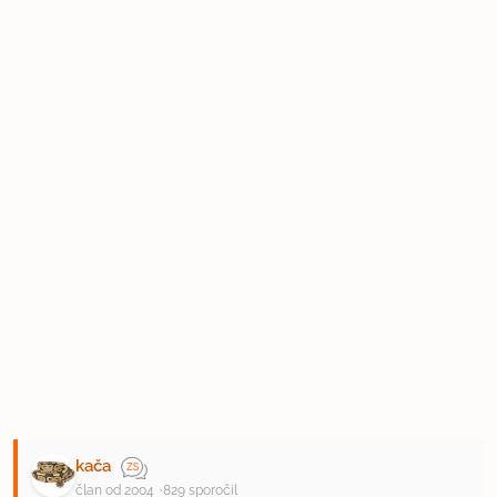
kača
član od 2004
829 sporočil