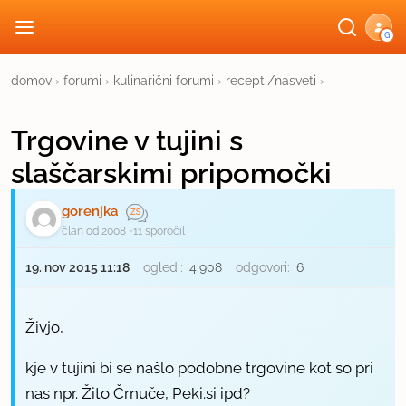
G
domov
›
forumi
›
kulinarični forumi
›
recepti/nasveti
›
Trgovine v tujini s
slaščarskimi pripomočki
gorenjka
član od 2008
11 sporočil
19. nov 2015 11:18
ogledi:
4.908
odgovori:
6
Živjo,
kje v tujini bi se našlo podobne trgovine kot so pri
nas npr. Žito Črnuče, Peki.si ipd?