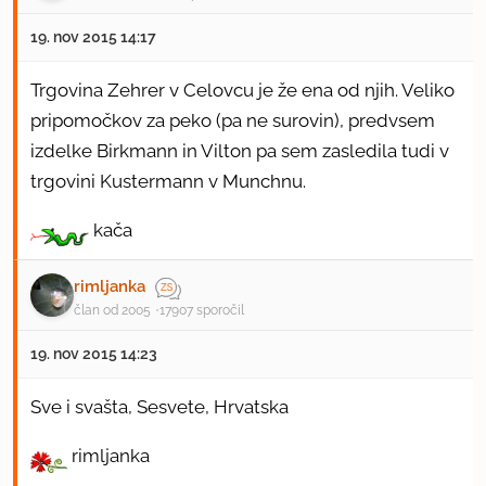
19. nov 2015 14:17
Trgovina Zehrer v Celovcu je že ena od njih. Veliko
pripomočkov za peko (pa ne surovin), predvsem
izdelke Birkmann in Vilton pa sem zasledila tudi v
trgovini Kustermann v Munchnu.
kača
rimljanka
član od 2005
17907 sporočil
19. nov 2015 14:23
Sve i svašta,
Sesvete, Hrvatska
rimljanka