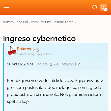
G
domov
›
forumi
›
ostali forumi
›
ostale teme
›
Ingreso cybernetico
Dolores
član od 2005
1305 sporočil
11. okt 2014 0:02
ogledi:
3.681
odgovori:
0
Ker tukaj vsi vse vedo, ali kdo ve za kaj pravzaprav
gre, sem poslušala video razlago, pa sem zgleda
prebutasta, da bi razumela. Nek piramidni sistem
spet ali kaj?