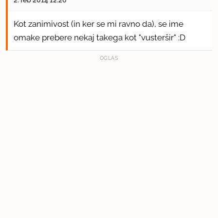
Kot zanimivost (in ker se mi ravno da), se ime
omake prebere nekaj takega kot "vusteršir" :D
OGLAS