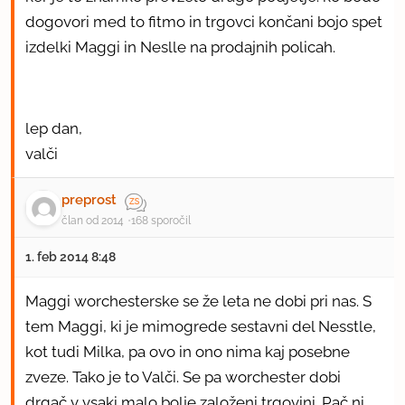
dogovori med to fitmo in trgovci končani bojo spet
izdelki Maggi in Neslle na prodajnih policah.
lep dan,
valči
preprost
član od 2014
168 sporočil
1. feb 2014 8:48
Maggi worchesterske se že leta ne dobi pri nas. S
tem Maggi, ki je mimogrede sestavni del Nesstle,
kot tudi Milka, pa ovo in ono nima kaj posebne
zveze. Tako je to Valči. Se pa worchester dobi
drgač v vsaki malo bolje založeni trgovini. Pač ni