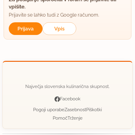
vpišite.
Prijavite se lahko tudi z Google računom.
Prijava
Vpis
Največja slovenska kulinarična skupnost.
Facebook
Pogoji uporabe
Zasebnost
Piškotki
Pomoč
Trženje