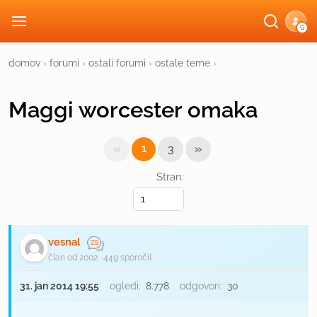
G
domov
›
forumi
›
ostali forumi
›
ostale teme
›
Maggi worcester omaka
«
»
1
3
Stran:
vesnal
član od 2002
449 sporočil
31. jan 2014 19:55
ogledi:
8.778
odgovori:
30