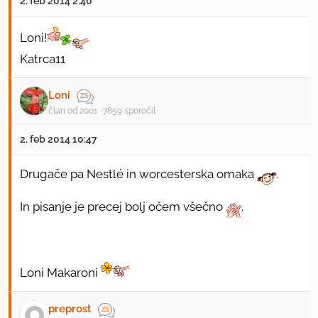
2. feb 2014 2:40
Loni!
Katrca11
Loni
član od 2001
7859 sporočil
2. feb 2014 10:47
Drugače pa Nestlé in worcesterska omaka
.
In pisanje je precej bolj očem všečno
.
Loni Makaroni
preprost