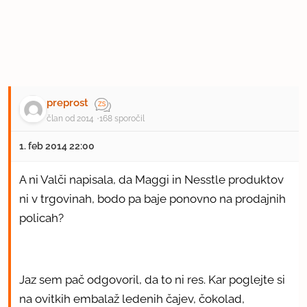
preprost
član od 2014
168 sporočil
1. feb 2014 22:00
A ni Valči napisala, da Maggi in Nesstle produktov
ni v trgovinah, bodo pa baje ponovno na prodajnih
policah?
Jaz sem pač odgovoril, da to ni res. Kar poglejte si
na ovitkih embalaž ledenih čajev, čokolad,