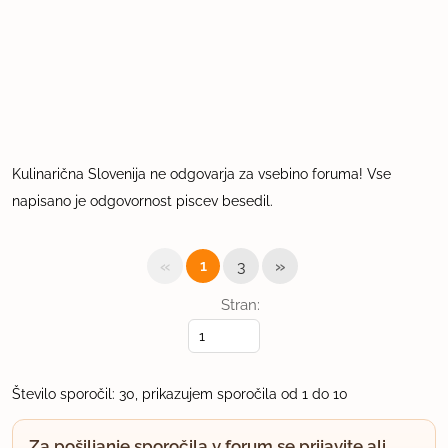
Kulinarična Slovenija ne odgovarja za vsebino foruma! Vse
napisano je odgovornost piscev besedil.
«
»
1
3
Stran:
Število sporočil: 30, prikazujem sporočila od 1 do 10
Za pošiljanje sporočila v forum se prijavite ali