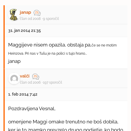
janap
član od 2008
9 sporočil
31. jan 2014 21:35
Maggijeve nisem opazila, obstaja pa,
če se ne motim
Heinzova. Pri nas v Tušu je na polici s tujo hrano...
janap
valči
član od 2006
197 sporočil
1. feb 2014 7:42
Pozdravljena Vesnal,
omenjene Maggi omake trenutno ne boš dobila,
ker je to znamko prevzelo drugo podjetje. ko bodo