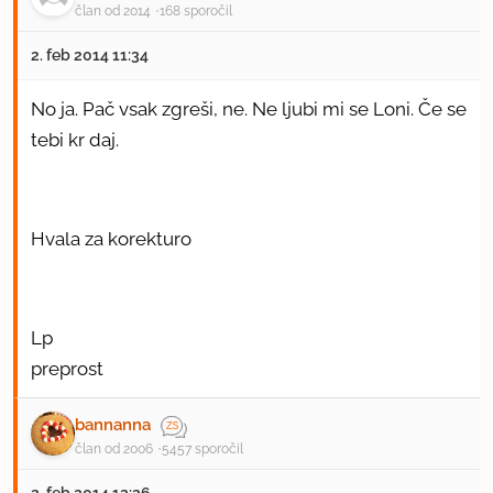
član od 2014
168 sporočil
2. feb 2014 11:34
No ja. Pač vsak zgreši, ne. Ne ljubi mi se Loni. Če se
tebi kr daj.
Hvala za korekturo
Lp
preprost
bannanna
član od 2006
5457 sporočil
2. feb 2014 12:26