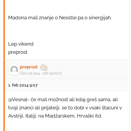
Madona maš znanje o Nesstle pa o sinergijah.
Lep vikend
preprost
preprost
član od 2014
168 sporočil
1. feb 2014 9:07
@Vesnal- če maš možnost ali kdaj greš sama, ali
tvoji znanci ali prijatelji, se to dobi v vsaki štacuni v
Avstriji, Italiji, na Madžarskem, Hrvaški itd.