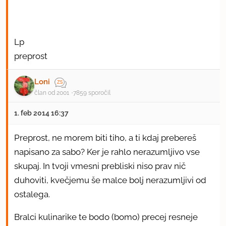
Lp
preprost
Loni
član od 2001
7859 sporočil
1. feb 2014 16:37
Preprost, ne morem biti tiho, a ti kdaj prebereš
napisano za sabo? Ker je rahlo nerazumljivo vse
skupaj. In tvoji vmesni prebliski niso prav nič
duhoviti, kvečjemu še malce bolj nerazumljivi od
ostalega.
Bralci kulinarike te bodo (bomo) precej resneje