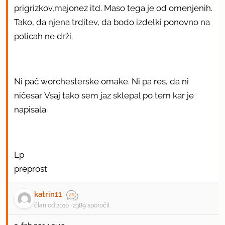
prigrizkov,majonez itd. Maso tega je od omenjenih.
Tako, da njena trditev, da bodo izdelki ponovno na
policah ne drži.
Ni pač worchesterske omake. Ni pa res, da ni
ničesar. Vsaj tako sem jaz sklepal po tem kar je
napisala.
Lp
preprost
katrin11
član od 2010
2389 sporočil