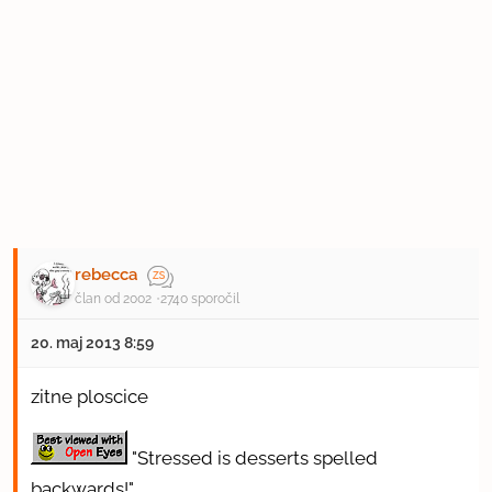
rebecca
član od 2002
2740 sporočil
20. maj 2013 8:59
zitne ploscice
"Stressed is desserts spelled
backwards!"