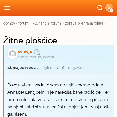
G
domov
›
forumi
›
kulinarični forumi
›
zdrava prehrana/diete
›
Žitne ploščice
nemeja
član od 2007
83 sporočil
18. maj 2013 20:20
ogledi:
5.136
odgovori:
2
Pozdravljeni, zadnjič sem na 24Kitchen gledala
Annabel Langbein in je naredila žitne ploščice. Ker
nisem gledala ves čas, sem recept želela poiskati
na njeni spletni stran, pa žal ni objavljen - vsaj našla
ga nisem.