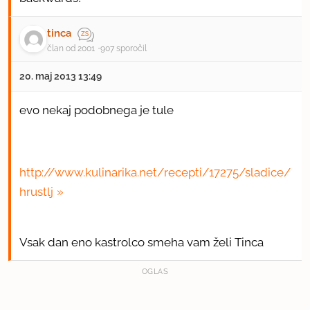
tinca
član od 2001
907 sporočil
20. maj 2013 13:49
evo nekaj podobnega je tule
http://www.kulinarika.net/recepti/17275/sladice/
hrustlj
Vsak dan eno kastrolco smeha vam želi Tinca
OGLAS