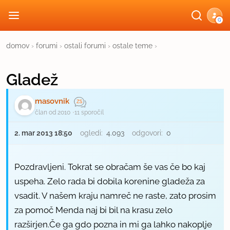
G
domov
›
forumi
›
ostali forumi
›
ostale teme
›
Gladež
masovnik
član od 2010
11 sporočil
2. mar 2013 18:50
ogledi:
4.093
odgovori:
0
Pozdravljeni. Tokrat se obračam še vas če bo kaj
uspeha. Zelo rada bi dobila korenine gladeža za
vsadit. V našem kraju namreč ne raste, zato prosim
za pomoč Menda naj bi bil na krasu zelo
razširjen.Če ga gdo pozna in mi ga lahko nakoplje