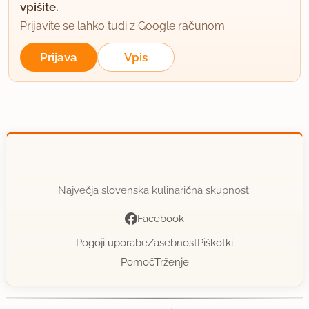
vpišite.
Prijavite se lahko tudi z Google računom.
Prijava
Vpis
Največja slovenska kulinarična skupnost.
Facebook
Pogoji uporabe
Zasebnost
Piškotki
Pomoč
Trženje