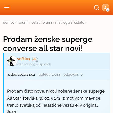
G
domov
›
forumi
›
ostali forumi
›
mali oglasi ostalo
›
Prodam ženske superge
converse all star novi!
veštica
član od 2009
4 sporočil
3. dec 2012 21:52
ogledi:
7.543
odgovori:
0
Prodam čisto nove, nikoli nošene ženske superge
All Star, številka 38 oz. 5 1/2, z motivom mavrice
(rahlo svetlikajoč), elastične vezalke, v original
škatli.