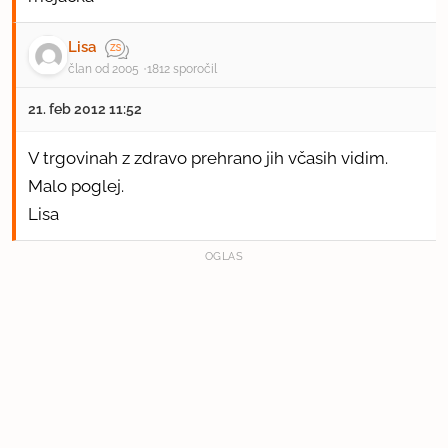
Lisa
član od 2005
1812 sporočil
21. feb 2012 11:52
V trgovinah z zdravo prehrano jih včasih vidim.
Malo poglej.
Lisa
OGLAS