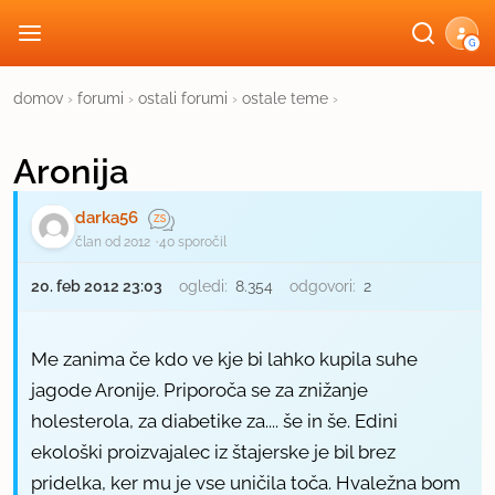
G
domov
›
forumi
›
ostali forumi
›
ostale teme
›
Aronija
darka56
član od 2012
40 sporočil
20. feb 2012 23:03
ogledi:
8.354
odgovori:
2
Me zanima če kdo ve kje bi lahko kupila suhe
jagode Aronije. Priporoča se za znižanje
holesterola, za diabetike za.... še in še. Edini
ekološki proizvajalec iz štajerske je bil brez
pridelka, ker mu je vse uničila toča. Hvaležna bom