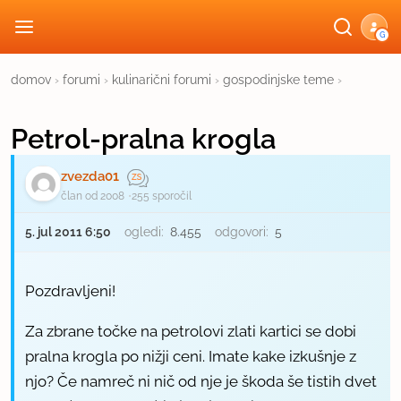
G
domov
›
forumi
›
kulinarični forumi
›
gospodinjske teme
›
Petrol-pralna krogla
zvezda01
član od 2008
255 sporočil
5. jul 2011 6:50
ogledi:
8.455
odgovori:
5
Pozdravljeni!
Za zbrane točke na petrolovi zlati kartici se dobi
pralna krogla po nižji ceni. Imate kake izkušnje z
njo? Če namreč ni nič od nje je škoda še tistih dvet