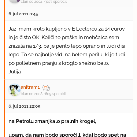
član od 2004
3277 sporočil
6. jul 2011 0:45
Jaz imam krolo kupljeno v E Leclercu za 14 eurov
in je čisto OK. Količino praška in mehčalca sem
znižala na 1/3, pa je perilo lepo oprano in tudi diši
lepo. To se najbolje vidi na belem perilu, ki je tudi
po polletnem pranju s kroglo snežno belo.
Julija
anitram1
član od 2008
609 sporočil
6. jul 2011 22:05
na Petrolu zmanjkalo pralnih krogel,
upam, da nam bodo sporočili, kdaj bodo spet na