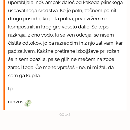
uporabljala, no), ampak daleč od kakega plinskega
uspavalnega sredstva. Ko je poln, začnem polnit
drugo posodo, ko je ta polna, prvo vržem na
kompostnik in krog gre veselo dalje. Se lepo
razkraja, z ono vodo, ki se ven odceja, še nisem
čistila odtokov, jo pa razredčim in z njo zalivam, kar
pač zalivam. Kakšne pretirane izboljšave pri rožah
še nisem opazila, pa se glih ne mečem na zobe
zaradi tega. Če mene vprašaš - ne, ni mi žal, da
sem ga kupila.
lp
cervus
OGLAS