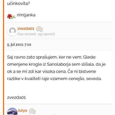
učinkovita?
rimljanka
zvezda01
član od 2008
255 sporočil
5. jul 2011 7:10
Saj ravno zato sprašujem, ker ne vem. Glede
omenjene krogle iz Sanolaborja sem slišala, da je
ok a se mi zdi kar visoka cena. Če ni bistvene
razlike v kvaliteti raje vzamem cenejšo, seveda.
zvezda01
Julya