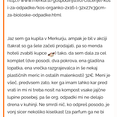
http://www.merkur.si/gospodinjstvo/ciscenje/kos
i-za-odpadke/kos-organko-2x16-l-32x27x39cm-
za-bioloske-odpadke.html
Jaz sem ga kupila v Merkurju, ampak je bil v akciji
(takrat so ga šele začeli prodajati, pa so menda
hoteli zvabiti kupce
) tako, da sem dala za cel
komplet (dve posodi, dva pokrova, ena gladilna
lopatka, ena vrečka razgrajevalca in še nekaj
plastičnih meric in ostalih malenkosti) 32€. Meni je
všeč, predvsem zato, ker ga imam lahko kar pred
vrati in mi ni treba nosit na kompost vsake jajčne
lupine posebej, pa še org. odpadki mi ne delajo
drena v kuhinji. Ne smrdi nič, ko odpreš posodo, je
vonj sicer nekoliko kiselkast (za parfum ga ne bi