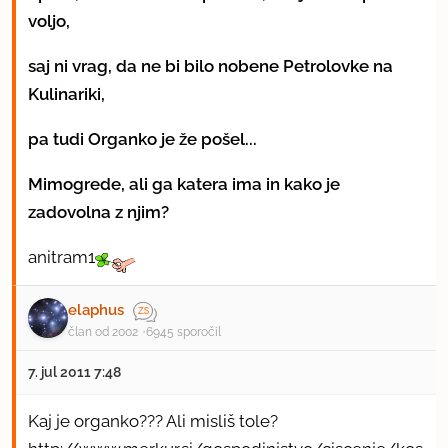
voljo,
saj ni vrag, da ne bi bilo nobene Petrolovke na
Kulinariki,
pa tudi Organko je že pošel...
Mimogrede, ali ga katera ima in kako je
zadovolna z njim?
anitram1
elaphus
član od 2002
6945 sporočil
7. jul 2011 7:48
Kaj je organko??? Ali misliš tole?