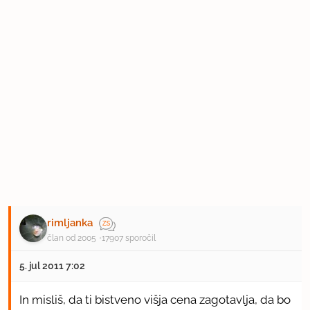
rimljanka
član od 2005
17907 sporočil
5. jul 2011 7:02
In misliš, da ti bistveno višja cena zagotavlja, da bo