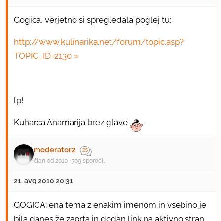
Gogica, verjetno si spregledala poglej tu:
http://www.kulinarika.net/forum/topic.asp?
TOPIC_ID=2130
lp!
Kuharca Anamarija brez glave
moderator2
član od 2010
709 sporočil
21. avg 2010 20:31
GOGICA; ena tema z enakim imenom in vsebino je
bila danes že zaprta in dodan link na aktivno stran