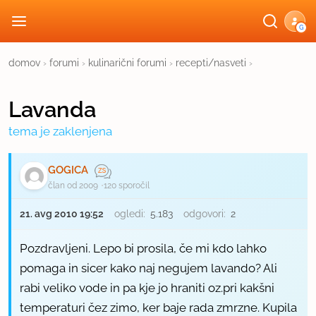
G
domov
›
forumi
›
kulinarični forumi
›
recepti/nasveti
›
Lavanda
tema je zaklenjena
GOGICA
član od 2009
120 sporočil
21. avg 2010 19:52
ogledi:
5.183
odgovori:
2
Pozdravljeni. Lepo bi prosila, če mi kdo lahko
pomaga in sicer kako naj negujem lavando? Ali
rabi veliko vode in pa kje jo hraniti oz.pri kakšni
temperaturi čez zimo, ker baje rada zmrzne. Kupila