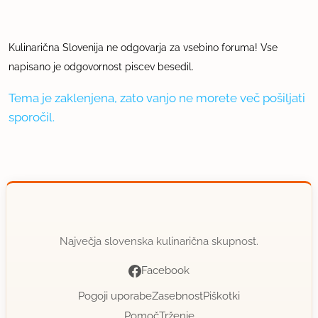
Kulinarična Slovenija ne odgovarja za vsebino foruma! Vse
napisano je odgovornost piscev besedil.
Tema je zaklenjena, zato vanjo ne morete več pošiljati
sporočil.
Največja slovenska kulinarična skupnost.
Facebook
Pogoji uporabe
Zasebnost
Piškotki
Pomoč
Trženje