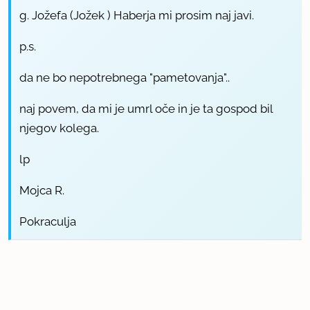
g. Jožefa (Jožek ) Haberja mi prosim naj javi.
p.s.
da ne bo nepotrebnega "pametovanja"..
naj povem, da mi je umrl oče in je ta gospod bil
njegov kolega.
lp
Mojca R.
Pokraculja