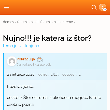
G
domov
›
forumi
›
ostali forumi
›
ostale teme
›
Nujno!!! je katera iz štor?
tema je zaklenjena
Pokraculja
član od 2008
74 sporočil
23. jul 2010 22:40
ogledi:
2.815
odgovori:
2
Pozdravljene...
če ste iz Štor oziroma iz okolice in mogoče katera
osebno pozna