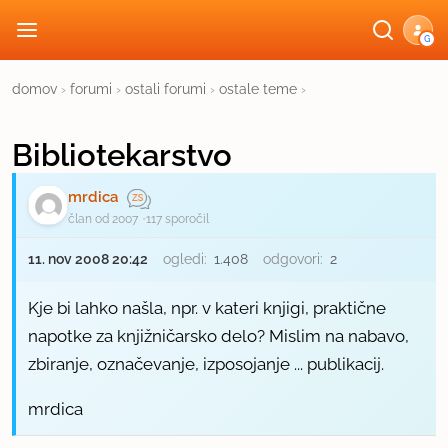
G
domov
›
forumi
›
ostali forumi
›
ostale teme
›
Bibliotekarstvo
mrdica
član od 2007
117 sporočil
11. nov 2008 20:42
ogledi:
1.408
odgovori:
2
Kje bi lahko našla, npr. v kateri knjigi, praktične
napotke za knjižničarsko delo? Mislim na nabavo,
zbiranje, označevanje, izposojanje ... publikacij.
mrdica