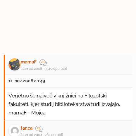
mamaF
član od 2008
3340 sporočil
11. nov 2008 20:49
Verjetno še največ v knjižnici na Filozofski
fakulteti, kjer študij bibliotekarstva tudi izvajajo.
mamaF - Mojca
tanca
član od 2004
76 sporočil