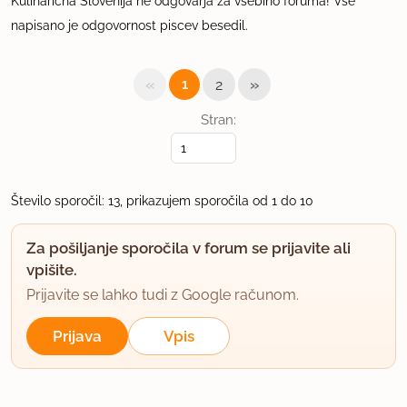
Kulinarična Slovenija ne odgovarja za vsebino foruma! Vse
napisano je odgovornost piscev besedil.
«
»
1
2
Stran:
Število sporočil: 13, prikazujem sporočila od 1 do 10
Za pošiljanje sporočila v forum se prijavite ali
vpišite.
Prijavite se lahko tudi z Google računom.
Prijava
Vpis