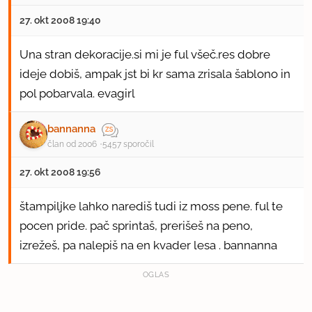
27. okt 2008 19:40
Una stran dekoracije.si mi je ful všeč.res dobre
ideje dobiš, ampak jst bi kr sama zrisala šablono in
pol pobarvala. evagirl
bannanna
član od 2006
5457 sporočil
27. okt 2008 19:56
štampiljke lahko narediš tudi iz moss pene. ful te
pocen pride. pač sprintaš, prerišeš na peno,
izrežeš, pa nalepiš na en kvader lesa . bannanna
OGLAS