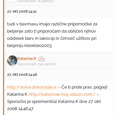
član od 2008
25 sporočil
27. okt 2008 14:41
tudi v bavmaxu imajo različne pripomočke za
beljenje zato ti priporočam da obiščeš njihov
oddelek barv in lakov.lp in čimveč užitkov pri
beljenju kleokleo2003
Katarina K
član od 2008
2741 sporočil
27. okt 2008 14:46
http://www.dekoracije.si
Če ti pride prav, poglej!
Katarina K
http://katarinak.moj-album.com/
Sporočilo je spremenil(a) Katarina K dne 27. okt
2008 14:46:47