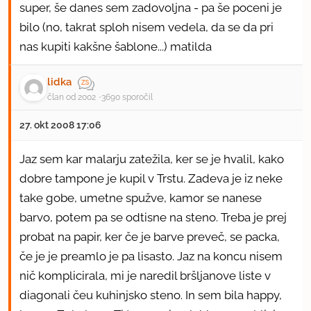
super, še danes sem zadovoljna - pa še poceni je
bilo (no, takrat sploh nisem vedela, da se da pri
nas kupiti kakšne šablone...) matilda
lidka
član od 2002
3690 sporočil
27. okt 2008 17:06
Jaz sem kar malarju zatežila, ker se je hvalil, kako
dobre tampone je kupil v Trstu. Zadeva je iz neke
take gobe, umetne spužve, kamor se nanese
barvo, potem pa se odtisne na steno. Treba je prej
probat na papir, ker če je barve preveč, se packa,
če je je preamlo je pa lisasto. Jaz na koncu nisem
nič komplicirala, mi je naredil bršljanove liste v
diagonali čeu kuhinjsko steno. In sem bila happy,