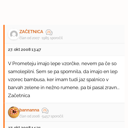
ZAČETNICA
član od 2007
1985 sporočil
27. okt 2008 13:47
V Prometeju imajo lepe vzorčke, nevem pa če so
samolepilni. Sem se pa spomnila, da imajo en lep
vzorec bambusa, ker imam tudi jaz spalnico v
barvah zelene in nežno rumene, pa bi pasal zravn...
Začetnica
bannanna
član od 2006
5457 sporočil
27. okt 2008 14:21