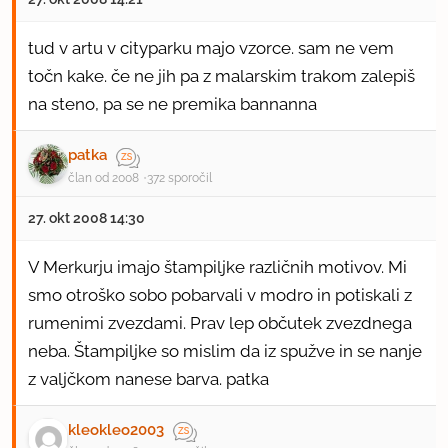
tud v artu v cityparku majo vzorce. sam ne vem
točn kake. če ne jih pa z malarskim trakom zalepiš
na steno, pa se ne premika bannanna
patka
član od 2008
372 sporočil
27. okt 2008 14:30
V Merkurju imajo štampiljke različnih motivov. Mi
smo otroško sobo pobarvali v modro in potiskali z
rumenimi zvezdami. Prav lep občutek zvezdnega
neba. Štampiljke so mislim da iz spužve in se nanje
z valjčkom nanese barva. patka
kleokleo2003