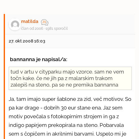
matilda
član od 2006
1981 sporočil
27. okt 2008 16:03
bannanna je napisal/a:
tud v artu v cityparku majo vzorce. sam ne vem
točn kake. če ne jih pa z malarskim trakom
zalepiš na steno, pa se ne premika bannanna
Ja, tam imajo super šablone za zid, več motivov. So
pa kar drage - dobrih 30 eur stane ena. Jaz sem
motiv povečala s fotokopirnim strojem in ga z
indigo papirjem prekopirala na steno. Pobarvala
sem s čopičem in akrilnimi barvami. Uspelo mi je