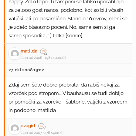
happy. Zelo lepo. Ti tamponi se lahko uporabljajo
za zelooo gost nanos, podobno, kot so bili včasih
valjčki, ali pa posamično. Stanejo 10 evrov, meni se
je zdelo blaaazno poceni. No, sama sem si ga
samo sposodila, : ) lidka [sonce]
matilda
član od 2006
1981 sporočil
27. okt 2008 19:02
Zdaj sem šele dobro prebrala, da rabiš nekaj za
vzorček pod stropom... V bauhausu se tudi dobijo
pripomočki za vzorčke - šablone, valjčki z vzorcem
in podobno. matilda
evagirl
član od 2007
276 sporočil