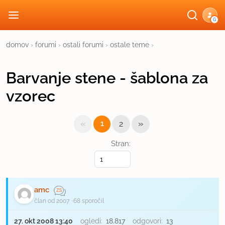
G
domov
›
forumi
›
ostali forumi
›
ostale teme
›
Barvanje stene - šablona za
vzorec
«
»
1
2
Stran:
amc
član od 2007
68 sporočil
27. okt 2008 13:40
ogledi:
18.817
odgovori:
13