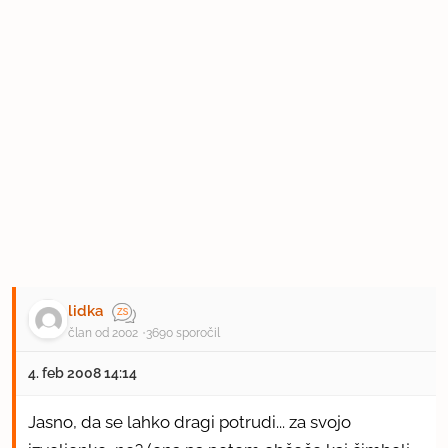
lidka
član od 2002
3690 sporočil
4. feb 2008 14:14
Jasno, da se lahko dragi potrudi... za svojo