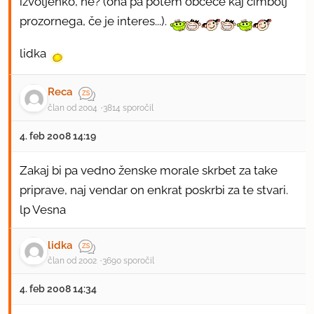
izvoljenko, ne? (ona pa potem občeče kaj čimbolj
prozornega, če je interes...).
lidka
Reca
član od 2004
3814 sporočil
4. feb 2008 14:19
Zakaj bi pa vedno ženske morale skrbet za take
priprave, naj vendar on enkrat poskrbi za te stvari.
lp Vesna
lidka
član od 2002
3690 sporočil
4. feb 2008 14:34