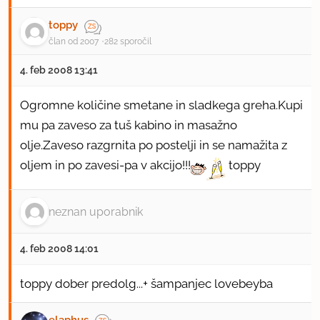
toppy
član od 2007
282 sporočil
4. feb 2008 13:41
Ogromne količine smetane in sladkega greha.Kupi
mu pa zaveso za tuš kabino in masažno
olje.Zaveso razgrnita po postelji in se namažita z
oljem in po zavesi-pa v akcijo!!!
toppy
neznan uporabnik
4. feb 2008 14:01
toppy dober predolg...+ šampanjec lovebeyba