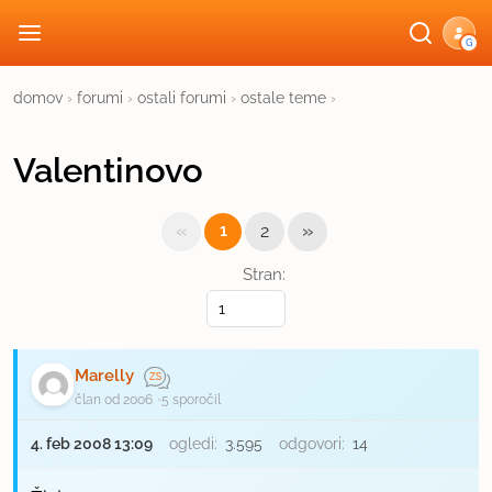
G
domov
›
forumi
›
ostali forumi
›
ostale teme
›
Valentinovo
«
»
1
2
Stran:
Marelly
član od 2006
5 sporočil
4. feb 2008 13:09
ogledi:
3.595
odgovori:
14