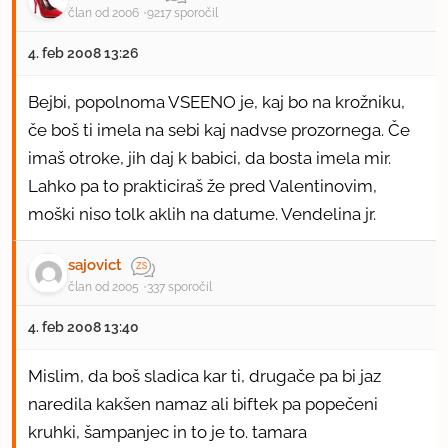
član od 2006
9217 sporočil
4. feb 2008 13:26
Bejbi, popolnoma VSEENO je, kaj bo na krožniku,
če boš ti imela na sebi kaj nadvse prozornega. Če
imaš otroke, jih daj k babici, da bosta imela mir.
Lahko pa to prakticiraš že pred Valentinovim,
moški niso tolk aklih na datume. Vendelina jr.
sajovict
član od 2005
337 sporočil
4. feb 2008 13:40
Mislim, da boš sladica kar ti, drugače pa bi jaz
naredila kakšen namaz ali biftek pa popečeni
kruhki, šampanjec in to je to. tamara