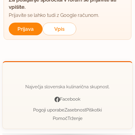
vpišite.
Prijavite se lahko tudi z Google računom.
Prijava
Vpis
Največja slovenska kulinarična skupnost.
Facebook
Pogoji uporabe
Zasebnost
Piškotki
Pomoč
Trženje