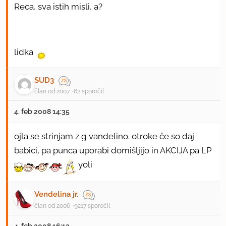
Reca, sva istih misli, a?
lidka
SUD3
član od 2007
62 sporočil
4. feb 2008 14:35
ojla se strinjam z g vandelino. otroke če so daj
babici, pa punca uporabi domišljijo in AKCIJA pa LP
yoli
Vendelina jr.
član od 2006
9217 sporočil
4. feb 2008 16:13