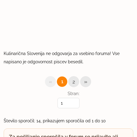
Kulinarična Slovenija ne odgovarja za vsebino foruma! Vse
napisano je odgovornost piscev besedil.
«
»
1
2
Stran:
Število sporočil: 14, prikazujem sporočila od 1 do 10
Za pošiljanje sporočila v forum se prijavite ali