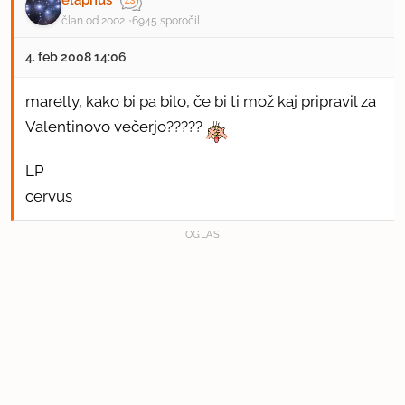
elaphus
član od 2002
6945 sporočil
4. feb 2008 14:06
marelly, kako bi pa bilo, če bi ti mož kaj pripravil za
Valentinovo večerjo?????
LP
cervus
OGLAS