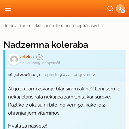
G
domov
›
forumi
›
kulinarični forumi
›
recepti/nasveti
›
Nadzemna koleraba
zelvica
član od 2005
60 sporočil
16. jul 2006 10:31
ogledi:
9.077
odgovori:
2
Ali jo za zamrzovanje blanširam ali ne? Lani sem je
nekaj blanširala nekaj pa zamrznila kar surove.
Razlike v okusu ni bilo, ne vem pa, kako je z
ohranjanjem vitaminov.
Hvala za nasvete!