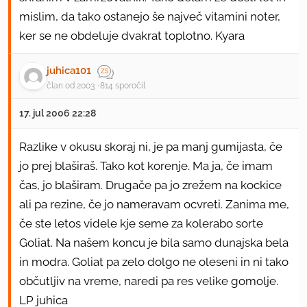
mislim, da tako ostanejo še največ vitamini noter,
ker se ne obdeluje dvakrat toplotno. Kyara
juhica101
član od 2003
814 sporočil
17. jul 2006 22:28
Razlike v okusu skoraj ni, je pa manj gumijasta, če
jo prej blaširaš. Tako kot korenje. Ma ja, če imam
čas, jo blaširam. Drugače pa jo zrežem na kockice
ali pa rezine, če jo nameravam ocvreti. Zanima me,
če ste letos videle kje seme za kolerabo sorte
Goliat. Na našem koncu je bila samo dunajska bela
in modra. Goliat pa zelo dolgo ne oleseni in ni tako
občutljiv na vreme, naredi pa res velike gomolje.
LP juhica