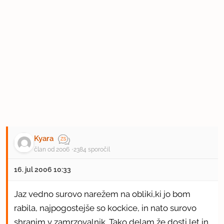
Kyara
član od 2006
2384 sporočil
16. jul 2006 10:33
Jaz vedno surovo narežem na obliki,ki jo bom
rabila, najpogostejše so kockice, in nato surovo
shranim v zamrzovalnik. Tako delam že dosti let in