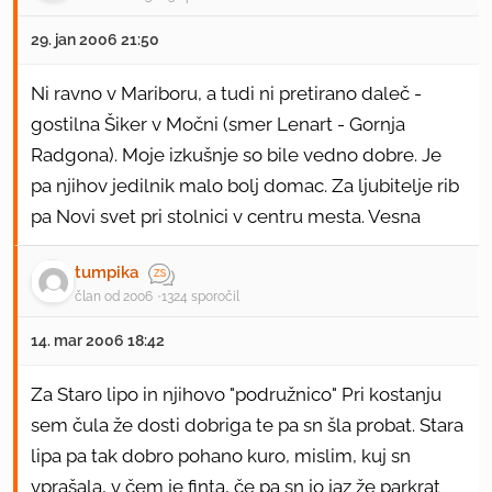
29. jan 2006 21:50
Ni ravno v Mariboru, a tudi ni pretirano daleč -
gostilna Šiker v Močni (smer Lenart - Gornja
Radgona). Moje izkušnje so bile vedno dobre. Je
pa njihov jedilnik malo bolj domac. Za ljubitelje rib
pa Novi svet pri stolnici v centru mesta. Vesna
tumpika
član od 2006
1324 sporočil
14. mar 2006 18:42
Za Staro lipo in njihovo "podružnico" Pri kostanju
sem čula že dosti dobriga te pa sn šla probat. Stara
lipa pa tak dobro pohano kuro, mislim, kuj sn
vprašala, v čem je finta, če pa sn jo jaz že parkrat