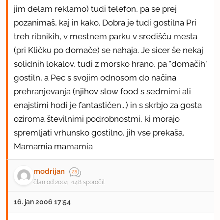
jim delam reklamo) tudi telefon, pa se prej
pozanimaš, kaj in kako. Dobra je tudi gostilna Pri
treh ribnikih, v mestnem parku v središču mesta
(pri Kličku po domače) se nahaja. Je sicer še nekaj
solidnih lokalov, tudi z morsko hrano, pa "domačih"
gostiln, a Pec s svojim odnosom do načina
prehranjevanja (njihov slow food s sedmimi ali
enajstimi hodi je fantastičen...) in s skrbjo za gosta
oziroma številnimi podrobnostmi, ki morajo
spremljati vrhunsko gostilno, jih vse prekaša.
Mamamia mamamia
modrijan
član od 2004
148 sporočil
16. jan 2006 17:54