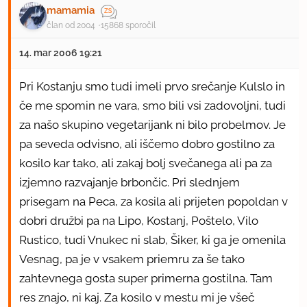
mamamia
član od 2004
15868 sporočil
14. mar 2006 19:21
Pri Kostanju smo tudi imeli prvo srečanje Kulslo in
če me spomin ne vara, smo bili vsi zadovoljni, tudi
za našo skupino vegetarijank ni bilo probelmov. Je
pa seveda odvisno, ali iščemo dobro gostilno za
kosilo kar tako, ali zakaj bolj svečanega ali pa za
izjemno razvajanje brbončic. Pri slednjem
prisegam na Peca, za kosila ali prijeten popoldan v
dobri družbi pa na Lipo, Kostanj, Poštelo, Vilo
Rustico, tudi Vnukec ni slab, Šiker, ki ga je omenila
Vesnag, pa je v vsakem priemru za še tako
zahtevnega gosta super primerna gostilna. Tam
res znajo, ni kaj. Za kosilo v mestu mi je všeč