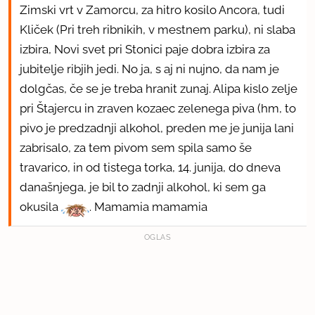
Zimski vrt v Zamorcu, za hitro kosilo Ancora, tudi
Kliček (Pri treh ribnikih, v mestnem parku), ni slaba
izbira, Novi svet pri Stonici paje dobra izbira za
jubitelje ribjih jedi. No ja, s aj ni nujno, da nam je
dolgčas, če se je treba hranit zunaj. Alipa kislo zelje
pri Štajercu in zraven kozaec zelenega piva (hm, to
pivo je predzadnji alkohol, preden me je junija lani
zabrisalo, za tem pivom sem spila samo še
travarico, in od tistega torka, 14. junija, do dneva
današnjega, je bil to zadnji alkohol, ki sem ga
okusila
. Mamamia mamamia
OGLAS