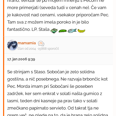
hrano, vendar se po mojem mnenju s Pecom ne
more primerjati (seveda tudi v cenah ne). Če vam
je kakovost nad cenami, vsekakor priporočam Pec.
Tam sva z možem imela poroko in je bilo
fantastično. LP, Staša
mamamia
član od 2004
15868 sporočil
17. jan 2006 9:39
Se strinjam s Staso. Sobočan je zelo solidna
gostilna, a nič posebnega. Ne razvaja brbončic kot
Pec. Morda imam pri Sobočani še poseben
zadržek, ker sem enkrat v solati našla gumico z
lasmi, teden dni kasneje pa prav tako v solati
zmečkano papirnato servieto. Od takrat tja ne
grem več, ne glede na to, da je hrana zelo solidna.