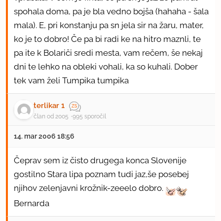
spohala doma, pa je bla vedno bojša (hahaha - šala
mala). E, pri konstanju pa sn jela sir na žaru, mater,
ko je to dobro! Če pa bi radi ke na hitro maznli, te
pa ite k Bolariči sredi mesta, vam rečem, še nekaj
dni te lehko na obleki vohali, ka so kuhali. Dober
tek vam želi Tumpika tumpika
terlikar 1
član od 2005
995 sporočil
14. mar 2006 18:56
Čeprav sem iz čisto drugega konca Slovenije
gostilno Stara lipa poznam tudi jaz,še posebej
njihov zelenjavni krožnik-zeeelo dobro.
Bernarda