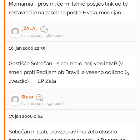
Mamamia - prosim, če mi lahko pošlješ link od te
restavracije na zasebno pošto. Hvala. modrijan
_ZALA_
član od 2003
982 sporočil
16. jan 2006 22:35
Gostišče Sobočan - sicer malo bolj ven iz MB (v
smeri proti Radljam ob Dravi), a vseeno odlično (5
zvezdic)........ LP Zala
Stasa
član od 2002
299 sporočil
17. jan 2006 0:04
Sobočan ni slab, pravzaprav ima zelo okusno