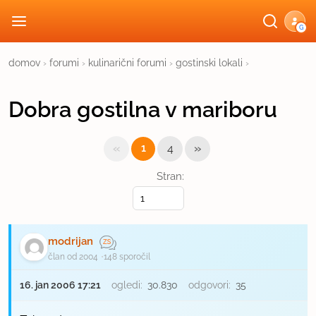
G
domov
›
forumi
›
kulinarični forumi
›
gostinski lokali
›
Dobra gostilna v mariboru
«
»
1
4
Stran:
modrijan
član od 2004
148 sporočil
16. jan 2006 17:21
ogledi:
30.830
odgovori:
35