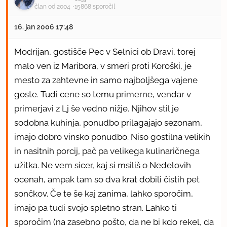
član od 2004
15868 sporočil
16. jan 2006 17:48
Modrijan, gostišče Pec v Selnici ob Dravi, torej
malo ven iz Maribora, v smeri proti Koroški, je
mesto za zahtevne in samo najboljšega vajene
goste. Tudi cene so temu primerne, vendar v
primerjavi z Lj še vedno nižje. Njihov stil je
sodobna kuhinja, ponudbo prilagajajo sezonam,
imajo dobro vinsko ponudbo. Niso gostilna velikih
in nasitnih porcij, pač pa velikega kulinaričnega
užitka. Ne vem sicer, kaj si msiliš o Nedelovih
ocenah, ampak tam so dva krat dobili čistih pet
sončkov. Če te še kaj zanima, lahko sporočim,
imajo pa tudi svojo spletno stran. Lahko ti
sporočim (na zasebno pošto, da ne bi kdo rekel, da