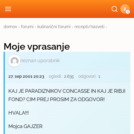
G
domov
›
forumi
›
kulinarični forumi
›
recepti/nasveti
›
Moje vprasanje
neznan uporabnik
27. sep 2001 20:23
ogledi:
2.635
odgovori:
1
KAJ JE PARADIZNIKOV CONCASSE IN KAJ JE RIBJI
FOND? CIM PREJ PROSIM ZA ODGOVOR!
HVALA!!!
Mojca GAJZER