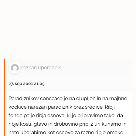
neznan uporabnik
27. sep 2001 21:05
Paradiznikov conccase je na olupljen in na majhne
kockice narezan paradiznik brez sredice. Ribji
fonda pa je ribja osnova, ki jo pripravimo tako, da
ribje kosti, glavo in drobovino prib. 2 uri kuhamo in
nato uporabimo kot osnovo za razne ribje omake