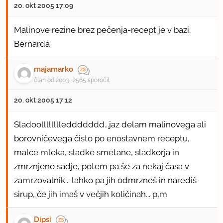
20. okt 2005 17:09
Malinove rezine brez pečenja-recept je v bazi.
Bernarda
majamarko
član od 2003
2565 sporočil
20. okt 2005 17:12
Sladoolllllllleddddddd...jaz delam malinovega ali
borovničevega čisto po enostavnem receptu,
malce mleka, sladke smetane, sladkorja in
zmrznjeno sadje, potem pa še za nekaj časa v
zamrzovalnik... lahko pa jih odmrzneš in narediš
sirup, če jih imaš v večjih količinah... p,m
Dipsi