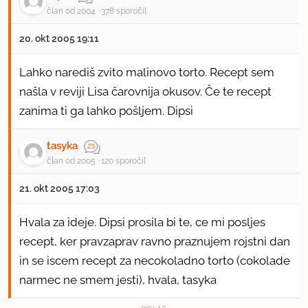
član od 2004
378 sporočil
20. okt 2005 19:11
Lahko narediš zvito malinovo torto. Recept sem
našla v reviji Lisa čarovnija okusov. Če te recept
zanima ti ga lahko pošljem. Dipsi
tasyka
član od 2005
120 sporočil
21. okt 2005 17:03
Hvala za ideje. Dipsi prosila bi te, ce mi posljes
recept, ker pravzaprav ravno praznujem rojstni dan
in se iscem recept za necokoladno torto (cokolade
narmec ne smem jesti), hvala, tasyka