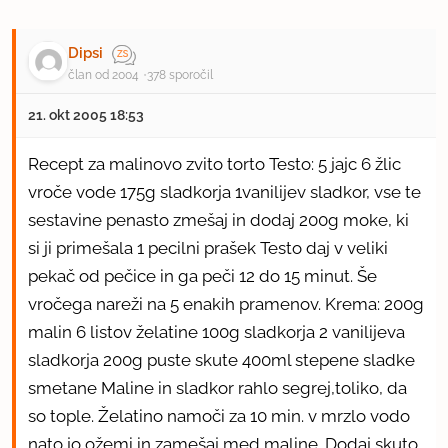
Dipsi
član od 2004
378 sporočil
21. okt 2005 18:53
Recept za malinovo zvito torto Testo: 5 jajc 6 žlic
vroče vode 175g sladkorja 1vanilijev sladkor, vse te
sestavine penasto zmešaj in dodaj 200g moke, ki
si ji primešala 1 pecilni prašek Testo daj v veliki
pekač od pečice in ga peči 12 do 15 minut. Še
vročega nareži na 5 enakih pramenov. Krema: 200g
malin 6 listov želatine 100g sladkorja 2 vanilijeva
sladkorja 200g puste skute 400ml stepene sladke
smetane Maline in sladkor rahlo segrej,toliko, da
so tople. Želatino namoči za 10 min. v mrzlo vodo
nato jo ožemi in zamešaj med maline. Dodaj skuto