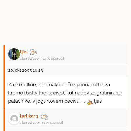
tjas
član od 2003
2436 sporočil
20. okt 2005 16:23
Za v muffine, za omako za čez pannacotto, za
kremo (biskvitno pecivo), kot nadev za gratinirane
palačinke, v jogurtovem pecivu,.....
tjas
terlikar 1
član od 2005
995 sporočil