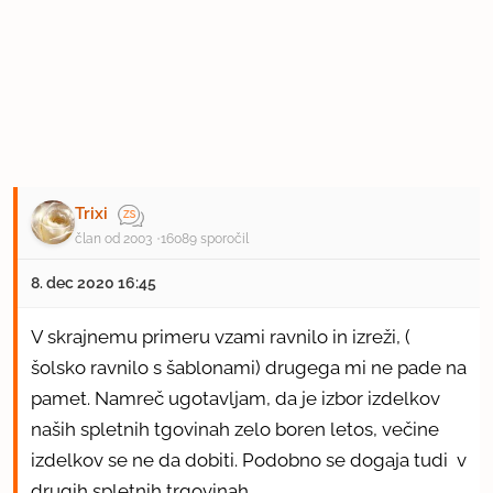
Trixi
član od 2003
16089 sporočil
8. dec 2020 16:45
V skrajnemu primeru vzami ravnilo in izreži, (
šolsko ravnilo s šablonami) drugega mi ne pade na
pamet. Namreč ugotavljam, da je izbor izdelkov
naših spletnih tgovinah zelo boren letos, večine
izdelkov se ne da dobiti. Podobno se dogaja tudi v
drugih spletnih trgovinah.