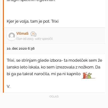
Kjer je volja, tam je pot. Trixi
VilmaS
član od 2003
1067 sporočil
10. dec 2020 6:36
Trixi, se strinjam glede izbora- ta modelček sem že
lansko leto iskala, ko sem izrezovala z nožkom. Da
bi ga pa takrat naročila, mi pa ni kapnilo
V.
OGLAS