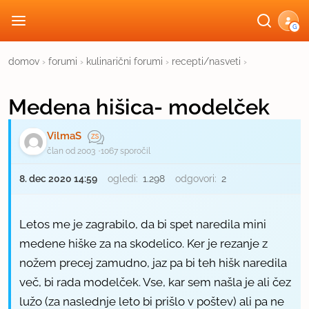
G
domov
›
forumi
›
kulinarični forumi
›
recepti/nasveti
›
Medena hišica- modelček
VilmaS
član od 2003
1067 sporočil
8. dec 2020 14:59
ogledi:
1.298
odgovori:
2
Letos me je zagrabilo, da bi spet naredila
mini
medene hiške za na skodelico
. Ker je rezanje z
nožem precej zamudno, jaz pa bi teh hišk naredila
več, bi rada
modelček
. Vse, kar sem našla je ali čez
lužo (za naslednje leto bi prišlo v poštev) ali pa ne