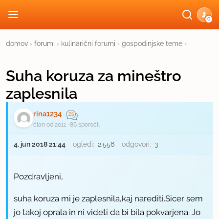
G
domov
›
forumi
›
kulinarični forumi
›
gospodinjske teme
›
Suha koruza za mineštro
zaplesnila
rina1234
član od 2011
86 sporočil
4. jun 2018 21:44
ogledi:
2.556
odgovori:
3
Pozdravljeni,
suha koruza mi je zaplesnila,kaj narediti.Sicer sem
jo takoj oprala in ni videti da bi bila pokvarjena. Jo