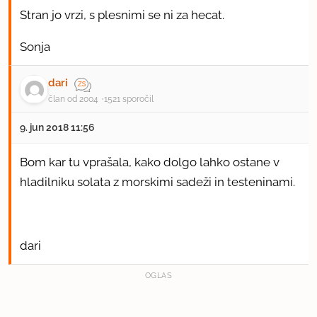
Stran jo vrzi, s plesnimi se ni za hecat.
Sonja
dari
član od 2004
1521 sporočil
9. jun 2018 11:56
Bom kar tu vprašala, kako dolgo lahko ostane v
hladilniku solata z morskimi sadeži in testeninami.
dari
OGLAS