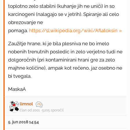
toplotno zelo stabilni (kuhanje jih ne uniči) in so
karcinogeni (nalagajo se v jetrih). Spiranje ali celo
obrezovanje ne
pomaga.
https://sl.wikipedia.org/wiki/Aflatoksin
Zaužitje hrane, ki je bila plesniva ne bo imelo
nobenih trenutnih posledic in zelo verjetno tudi ne
dolgoročnih (pri kontaminirani hrani gre za zelo
majhne količine), ampak kot rečeno, jaz osebno ne
bi tvegala.
MaskaA
limnol
član od 2001
5205 sporočil
5. jun 2018 14:54