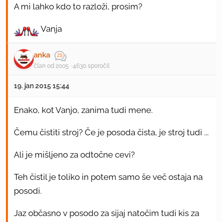
A mi lahko kdo to razloži, prosim?
Vanja
anka
član od 2005
4630 sporočil
19. jan 2015 15:44
Enako, kot Vanjo, zanima tudi mene.
Čemu čistiti stroj? Če je posoda čista, je stroj tudi ...
Ali je mišljeno za odtočne cevi?
Teh čistil je toliko in potem samo še več ostaja na
posodi.
Jaz občasno v posodo za sijaj natočim tudi kis za