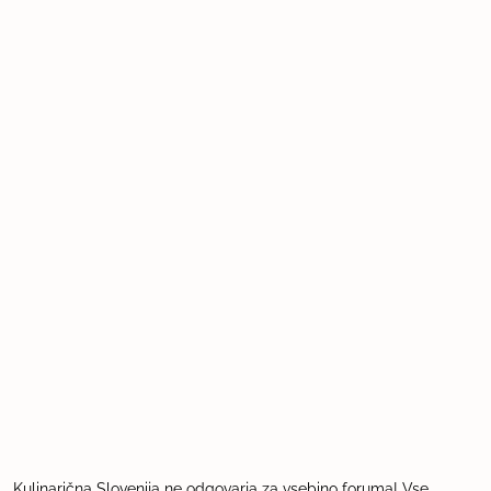
Kulinarična Slovenija ne odgovarja za vsebino foruma! Vse