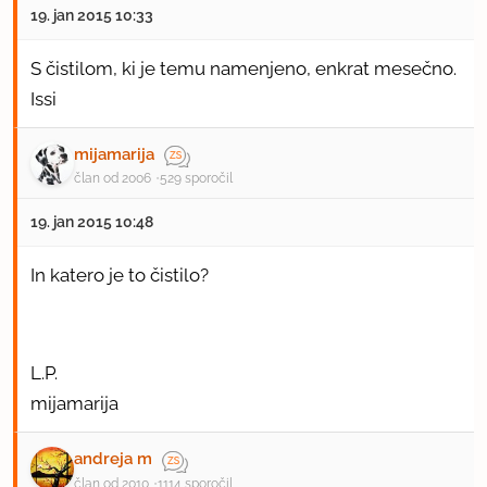
19. jan 2015 10:33
S čistilom, ki je temu namenjeno, enkrat mesečno.
Issi
mijamarija
član od 2006
529 sporočil
19. jan 2015 10:48
In katero je to čistilo?
L.P.
mijamarija
andreja m
član od 2010
1114 sporočil