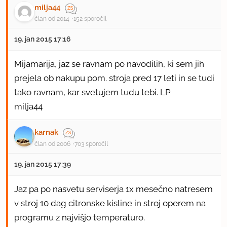
milja44
član od 2014
152 sporočil
19. jan 2015 17:16
Mijamarija, jaz se ravnam po navodilih, ki sem jih
prejela ob nakupu pom. stroja pred 17 leti in se tudi
tako ravnam, kar svetujem tudu tebi. LP
milja44
karnak
član od 2006
703 sporočil
19. jan 2015 17:39
Jaz pa po nasvetu serviserja 1x mesečno natresem
v stroj 10 dag citronske kisline in stroj operem na
programu z najvišjo temperaturo.