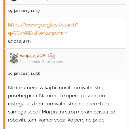
19. jan 2015 11:27
https://www.google.si/search?
q=%C4%8Distilo+za+pomi
andreja m
Vanja_v_ZDA
član od 2008
6078 sporočil
19. jan 2015 14:56
Ne razumem, zakaj bi moral pomivalni stroj
posebej prati. Namreč, če opere posodo do
čistega, a s tem pomivalni stroj ne opere tudi
samega sebe? Moj pralni stroj moram očistiti po
robovih, tam, kamor voda, ko pere ne pride.