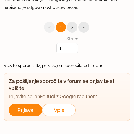
napisano je odgovornost piscev besedil.
«
»
1
7
Stran:
Število sporočil: 62, prikazujem sporočila od 1 do 10
Za pošiljanje sporočila v forum se prijavite ali
vpišite.
Prijavite se lahko tudi z Google računom.
Prijava
Vpis