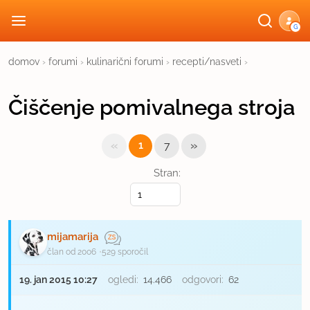
G
domov
›
forumi
›
kulinarični forumi
›
recepti/nasveti
›
Čiščenje pomivalnega stroja
«
»
1
7
Stran:
mijamarija
član od 2006
529 sporočil
19. jan 2015 10:27
ogledi:
14.466
odgovori:
62