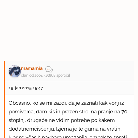
mamamia
član od 2004
15868 sporočil
19. jan 2015 15:47
Občasno, ko se mi zazdi, da je zaznati kak vonj iz
pomivalca, dam kis in prazen stroj na pranje na 70
stopinj, drugače ne vidim potrebe po kakem
dodatnemčiščenju. Izjema je le guma na vratih,
kjer se včasih navbere umazanija, ampak to sproti