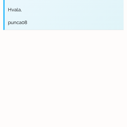
Hvala,
punca08