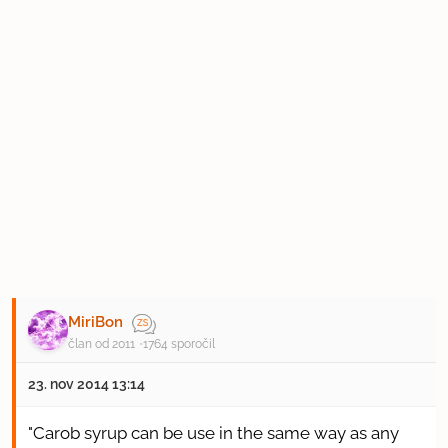
MiriBon
član od 2011
1764 sporočil
23. nov 2014 13:14
"Carob syrup can be use in the same way as any