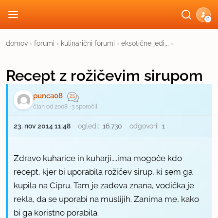
G
domov
›
forumi
›
kulinarični forumi
›
eksotične jedi...
›
Recept z rožičevim sirupom
punca08
član od 2008
3 sporočil
23. nov 2014 11:48
ogledi:
16.730
odgovori:
1
Zdravo kuharice in kuharji....ima mogoče kdo
recept, kjer bi uporabila rožičev sirup, ki sem ga
kupila na Cipru. Tam je zadeva znana, vodička je
rekla, da se uporabi na muslijih. Zanima me, kako
bi ga koristno porabila.