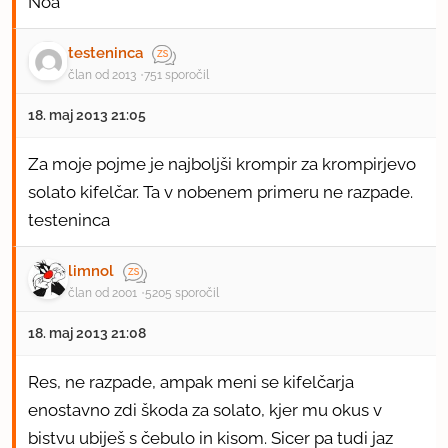
Noa
testeninca
član od 2013
751 sporočil
18. maj 2013 21:05
Za moje pojme je najboljši krompir za krompirjevo
solato kifelčar. Ta v nobenem primeru ne razpade.
testeninca
limnol
član od 2001
5205 sporočil
18. maj 2013 21:08
Res, ne razpade, ampak meni se kifelčarja
enostavno zdi škoda za solato, kjer mu okus v
bistvu ubiješ s čebulo in kisom. Sicer pa tudi jaz