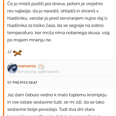
Če jo misliš pustiti pol dneva, potem je verjetno
res najbolje, da jo narediš, ohladiš in shraniš v
hladilniku, vendar jo pred serviranjem nujno daj iz
hladilnika za toliko časa, da se segreje na sobno
temperaturo, ker mrzla nima nobenega okusa, vsaj
po mojem mnenju ne.
JJ
mamamia
član od 2004
15868 sporočil
17. maj 2013 19:47
Jaz dam čebulo vedno k malo toplemu krompirju
in vse ostale sestavine tudi, se mi zdi, da se tako
sestavine bolje povežejo. Tudi dva dni stara