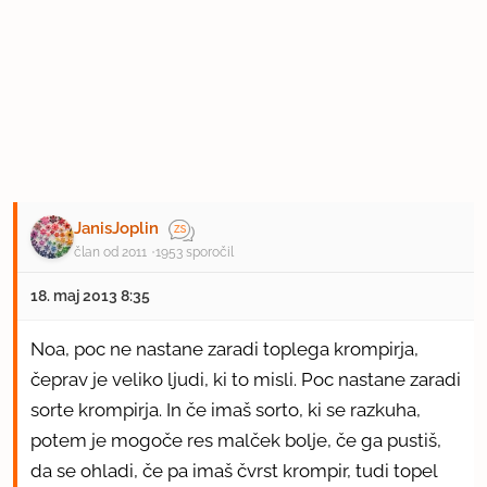
JanisJoplin
član od 2011
1953 sporočil
18. maj 2013 8:35
Noa, poc ne nastane zaradi toplega krompirja,
čeprav je veliko ljudi, ki to misli. Poc nastane zaradi
sorte krompirja. In če imaš sorto, ki se razkuha,
potem je mogoče res malček bolje, če ga pustiš,
da se ohladi, če pa imaš čvrst krompir, tudi topel