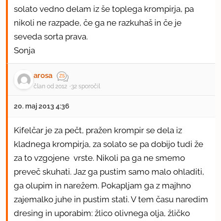
solato vedno delam iz še toplega krompirja, pa
nikoli ne razpade, če ga ne razkuhaš in če je
seveda sorta prava.
Sonja
arosa
član od 2012
32 sporočil
20. maj 2013 4:36
Kifelčar je za pečt, pražen krompir se dela iz
kladnega krompirja, za solato se pa dobijo tudi že
za to vzgojene vrste. Nikoli pa ga ne smemo
preveč skuhati. Jaz ga pustim samo malo ohladiti,
ga olupim in narežem. Pokapljam ga z majhno
zajemalko juhe in pustim stati. V tem času naredim
dresing in uporabim: žlico olivnega olja, žličko