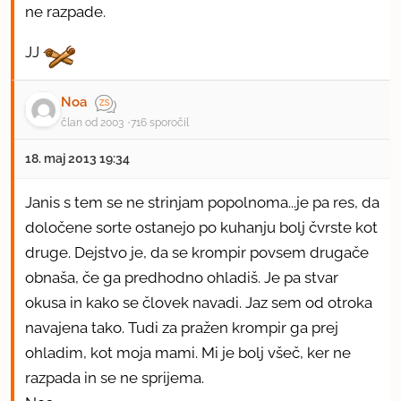
ne razpade.
JJ
Noa
član od 2003
716 sporočil
18. maj 2013 19:34
Janis s tem se ne strinjam popolnoma...je pa res, da
določene sorte ostanejo po kuhanju bolj čvrste kot
druge. Dejstvo je, da se krompir povsem drugače
obnaša, če ga predhodno ohladiš. Je pa stvar
okusa in kako se človek navadi. Jaz sem od otroka
navajena tako. Tudi za pražen krompir ga prej
ohladim, kot moja mami. Mi je bolj všeč, ker ne
razpada in se ne sprijema.