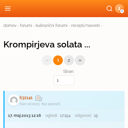
G
domov
›
forumi
›
kulinarični forumi
›
recepti/nasveti
›
Krompirjeva solata ...
«
»
1
2
Stran:
631141
član od 2003
612 sporočil
17. maj 2013 12:16
ogledi:
17.154
odgovori:
15