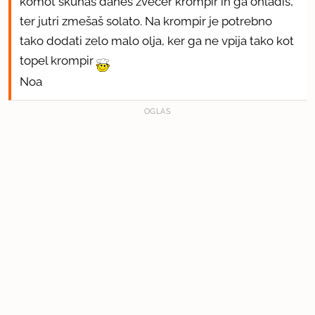
komot skuhaš danes zvečer krompir in ga ohladiš,
ter jutri zmešaš solato. Na krompir je potrebno
tako dodati zelo malo olja, ker ga ne vpija tako kot
topel krompir
Noa
OGLAS