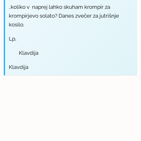
..koliko v naprej lahko skuham krompir za
krompirjevo solato? Danes zvečer za jutrišnje
kosilo.
Lp,
Klavdija
Klavdija