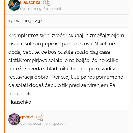
Hauschka
član od 2009
80 sporočil
17. maj 2013 12:34
Krompir brez skrbi zvečer skuhaj in zmešaj z oljem,
kisom, soljo in poprom pač po okusu. Nikoli ne
dodaj čebule, če boš pustila solato dalj časa
stati.Krompirjeva solata je najboljša, če nekoliko
odleži, seveda v hladilniku (zato je po navadi v
restavraciji dobra - ker stoji). Je pa res pomembno,
da solati dodaš čebulo tik pred serviranjem.Pa
dober tek
Hauschka
gogad
član od 2004
3697 sporočil