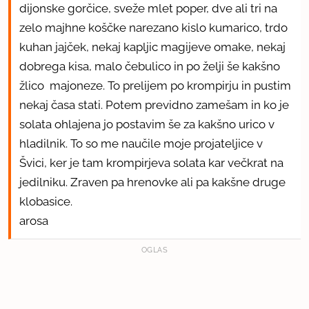
dijonske gorčice, sveže mlet poper, dve ali tri na
zelo majhne koščke narezano kislo kumarico, trdo
kuhan jajček, nekaj kapljic magijeve omake, nekaj
dobrega kisa, malo čebulico in po želji še kakšno
žlico majoneze. To prelijem po krompirju in pustim
nekaj časa stati. Potem previdno zamešam in ko je
solata ohlajena jo postavim še za kakšno urico v
hladilnik. To so me naučile moje projateljice v
Švici, ker je tam krompirjeva solata kar večkrat na
jedilniku. Zraven pa hrenovke ali pa kakšne druge
klobasice.
arosa
OGLAS