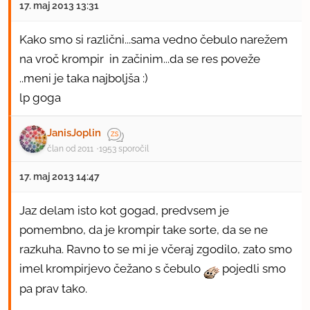
17. maj 2013 13:31
Kako smo si različni...sama vedno čebulo narežem
na vroč krompir in začinim...da se res poveže
..meni je taka najboljša :)
lp goga
JanisJoplin
član od 2011
1953 sporočil
17. maj 2013 14:47
Jaz delam isto kot gogad, predvsem je
pomembno, da je krompir take sorte, da se ne
razkuha. Ravno to se mi je včeraj zgodilo, zato smo
imel krompirjevo čežano s čebulo
pojedli smo
pa prav tako.