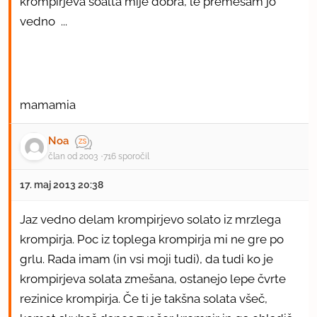
krompirjeva soalta mije dobra, le premešam jo
vedno ...
mamamia
Noa
član od 2003
716 sporočil
17. maj 2013 20:38
Jaz vedno delam krompirjevo solato iz mrzlega
krompirja. Poc iz toplega krompirja mi ne gre po
grlu. Rada imam (in vsi moji tudi), da tudi ko je
krompirjeva solata zmešana, ostanejo lepe čvrte
rezinice krompirja. Če ti je takšna solata všeč,