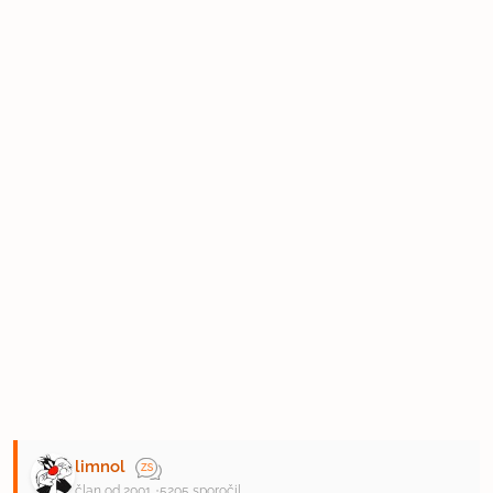
limnol
član od 2001
5205 sporočil