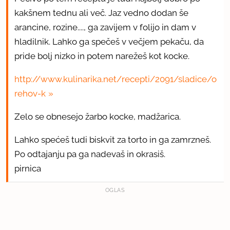
kakšnem tednu ali več. Jaz vedno dodan še
arancine, rozine...., ga zavijem v folijo in dam v
hladilnik. Lahko ga spečeš v večjem pekaču, da
pride bolj nizko in potem narežeš kot kocke.
http://www.kulinarika.net/recepti/2091/sladice/o
rehov-k
Zelo se obnesejo žarbo kocke, madžarica.
Lahko spećeš tudi biskvit za torto in ga zamrzneš.
Po odtajanju pa ga nadevaš in okrasiš.
pirnica
OGLAS