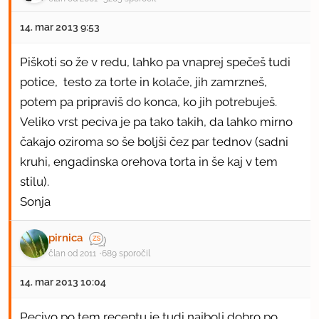
14. mar 2013 9:53
Piškoti so že v redu, lahko pa vnaprej spečeš tudi
potice, testo za torte in kolače, jih zamrzneš,
potem pa pripraviš do konca, ko jih potrebuješ.
Veliko vrst peciva je pa tako takih, da lahko mirno
čakajo oziroma so še boljši čez par tednov (sadni
kruhi, engadinska orehova torta in še kaj v tem
stilu).
Sonja
pirnica
član od 2011
689 sporočil
14. mar 2013 10:04
Pecivo po tem receptu je tudi najbolj dobro po