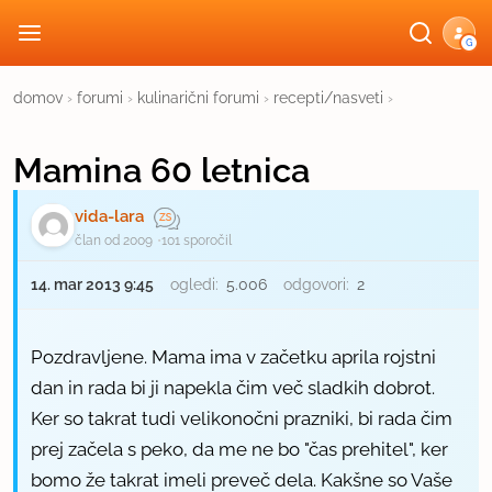
G
domov
›
forumi
›
kulinarični forumi
›
recepti/nasveti
›
Mamina 60 letnica
vida-lara
član od 2009
101 sporočil
14. mar 2013 9:45
ogledi:
5.006
odgovori:
2
Pozdravljene. Mama ima v začetku aprila rojstni
dan in rada bi ji napekla čim več sladkih dobrot.
Ker so takrat tudi velikonočni prazniki, bi rada čim
prej začela s peko, da me ne bo "čas prehitel", ker
bomo že takrat imeli preveč dela. Kakšne so Vaše