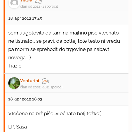
član od 2012
1 sporočil
18. apr 2012 17:45
sem uugotovila da tam na majhno piše vlečnato
ne listnato... se pravi, da potlej tole testo ni vredu
pa morm se sprehodt do trgovine pa nabavt
novega.. :)
Tiazie
Venturini
član od 2002
1811 sporočil
18. apr 2012 18:03
Vlečeno najbrž piše...vlečnato bolj težko:)
LP, Saša