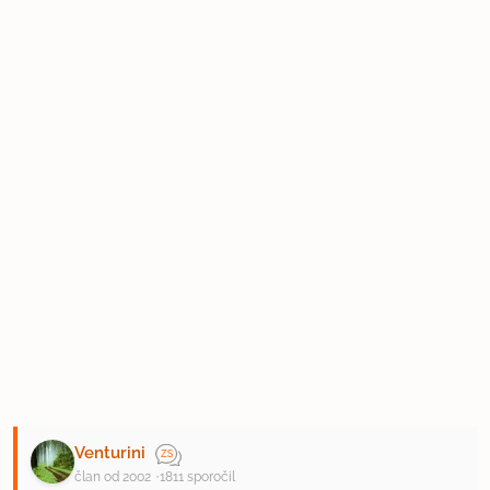
Venturini
član od 2002
1811 sporočil