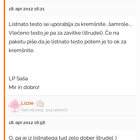
18. apr 2012 16:21
Listnato testo se uporablja za kremšnite...šamrole....
Vlečeno testo je pa za zavitke (štrudel). Če na
paketu piše,da je listnato testo potem je to ok za
kremšnite.
LP Saša
Mir in dobro!
Lizzie
član od 2009
504 sporočil
18. apr 2012 16:56
O, pa je iz listnatega tud zelo dober štrudel :)