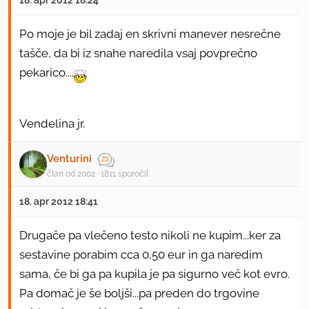
Po moje je bil zadaj en skrivni manever nesrečne
tašče, da bi iz snahe naredila vsaj povprečno
pekarico....
Vendelina jr.
Venturini
član od 2002
1811 sporočil
18. apr 2012 18:41
Drugače pa vlečeno testo nikoli ne kupim...ker za
sestavine porabim cca 0,50 eur in ga naredim
sama, če bi ga pa kupila je pa sigurno več kot evro.
Pa domač je še boljši...pa preden do trgovine