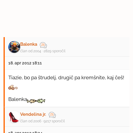
Balenka
član od 2004
2829 sporočil
18. apr 2012 18:11
Tiazie, bo pa štrudelj, drugič pa kremšnite, kaj češ!
Balenka
Vendelina jr.
član od 2006
9217 sporočil
18. apr 2012 18:24