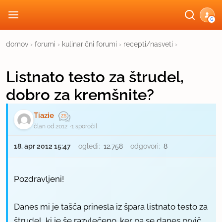
G
domov
›
forumi
›
kulinarični forumi
›
recepti/nasveti
›
Listnato testo za štrudel,
dobro za kremšnite?
Tiazie
član od 2012
1 sporočil
18. apr 2012 15:47
ogledi:
12.758
odgovori:
8
Pozdravljeni!
Danes mi je tašča prinesla iz špara listnato testo za
štrudel, ki je še razvlečeno. ker pa se danes prvič