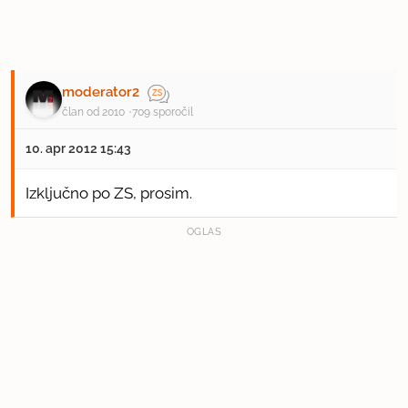
moderator2
član od 2010
709 sporočil
10. apr 2012 15:43
Izključno po ZS, prosim.
OGLAS