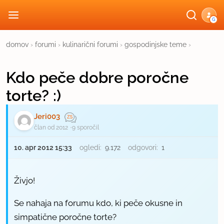
G
domov
›
forumi
›
kulinarični forumi
›
gospodinjske teme
›
Kdo peče dobre poročne
torte? :)
Jeri003
član od 2012
9 sporočil
10. apr 2012 15:33
ogledi:
9.172
odgovori:
1
Živjo!
Se nahaja na forumu kdo, ki peče okusne in
simpatične poročne torte?