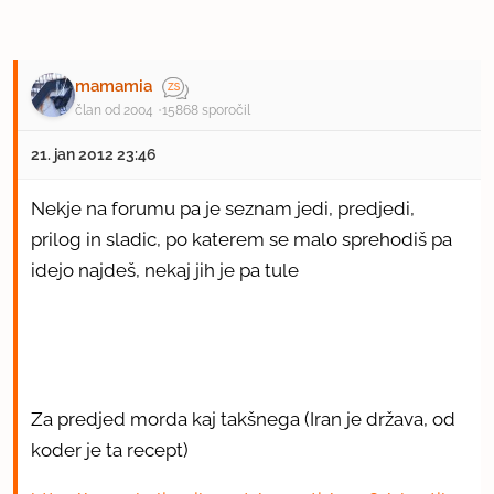
mamamia
član od 2004
15868 sporočil
21. jan 2012 23:46
Nekje na forumu pa je seznam jedi, predjedi,
prilog in sladic, po katerem se malo sprehodiš pa
idejo najdeš, nekaj jih je pa tule
Za predjed morda kaj takšnega (Iran je država, od
koder je ta recept)