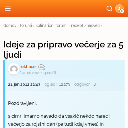
G
domov
›
forumi
›
kulinarični forumi
›
recepti/nasveti
›
Ideje za pripravo večerje za 5
ljudi
rokhace
član od 2012
1 sporočil
21. jan 2012 22:43
ogledi:
12.279
odgovori:
8
Pozdravljeni,
s cimri imamo navado da vsakič nekdo naredi
večerjo za rojstni dan (pa tudi kdaj vmes) in