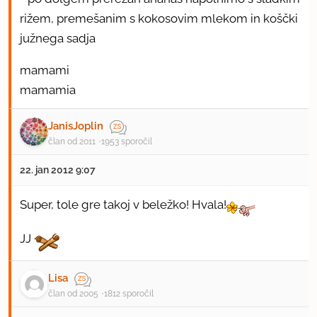
rižem, premešanim s kokosovim mlekom in koščki
južnega sadja
mamami
mamamia
JanisJoplin
član od 2011
1953 sporočil
22. jan 2012 9:07
Super, tole gre takoj v beležko! Hvala!
JJ
Lisa
član od 2005
1812 sporočil