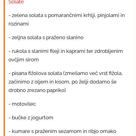
Solate
- zelena solata s pomarančnimi krhlji, pinjolami in
rozinami
- zeljna solata s praženo slanino
- rukola s slanimi fileji in kaprami ter zdrobljenim
ovčjim sirom
- pisana fižolova solata (zmešamo več vrst fižola,
začinimo z oljem in kisom, po želji dodamo še
drobno zrezano papriko)
- motovilec
- bučke z jogurtom
- kumare s praženim sezamom in ribjo omako