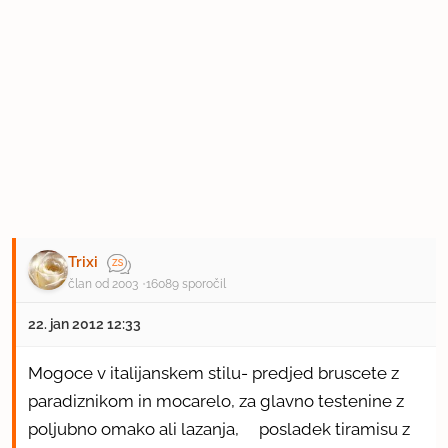
Trixi
član od 2003
16089 sporočil
22. jan 2012 12:33
Mogoce v italijanskem stilu- predjed bruscete z
paradiznikom in mocarelo, za glavno testenine z
poljubno omako ali lazanja, posladek tiramisu z