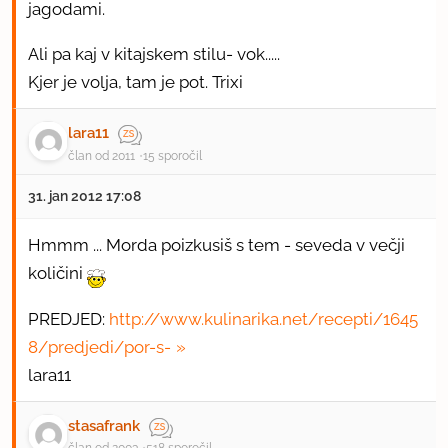
jagodami.
Ali pa kaj v kitajskem stilu- vok.....
Kjer je volja, tam je pot. Trixi
lara11
član od 2011
15 sporočil
31. jan 2012 17:08
Hmmm ... Morda poizkusiš s tem - seveda v večji
količini
PREDJED:
http://www.kulinarika.net/recepti/1645
8/predjedi/por-s-
lara11
stasafrank