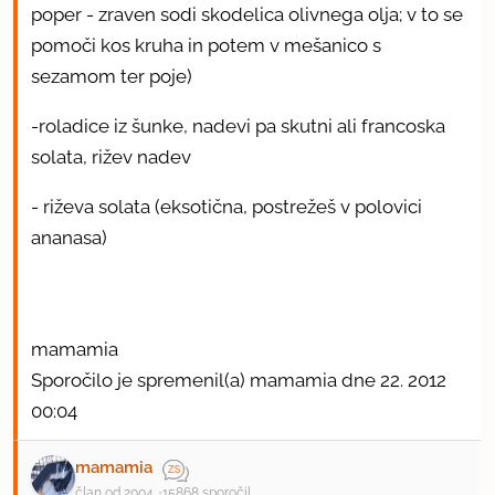
poper - zraven sodi skodelica olivnega olja; v to se
pomoči kos kruha in potem v mešanico s
sezamom ter poje)
-roladice iz šunke, nadevi pa skutni ali francoska
solata, rižev nadev
- riževa solata (eksotična, postrežeš v polovici
ananasa)
mamamia
Sporočilo je spremenil(a) mamamia dne 22. 2012
00:04
mamamia
član od 2004
15868 sporočil