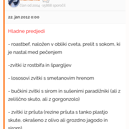
član od 2004
15868 sporočil
22. jan 2012 0:00
Hladne predjedi
- roastbef, naložen v obliki cveta, prelit s sokom, ki
je nastal med pečenjem
-zvitki iz rostbifa in špargljev
- lososovi zvitki s smetanovim hrenom
- bučkini zvitki s sirom in sušenimi paradižniki (ali z
zeliščno skuto, ali z gorgonzolo)
- zvitki iz pršuta (rezine pršuta s tanko plastjo
skute, okrašeno z olivo ali grozdno jagodo in
sirom)