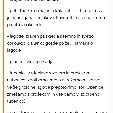
- petit fours (na majhnih kolačkih iz krhkega testa
je nabrizgana konjakova, kavna ali maslena krema,
prelito s čokolado)
- jagode, zraven pa skleda s temno in svetlo
čokolado, da lahko gostje po želji namakajo
jagode
- pladenj svežega sadja
- lubenica z rdečim grozdjem in prošekom
(lubenico izdolbemo, meso narežemo na kocke,
večje grozdne jagode prepolovimo, sok lubenice
zmešamo s prošekom in vse damo v izdolbeno
lubenico)
- po dolgem prerezan ananas napolnimo s sladkim