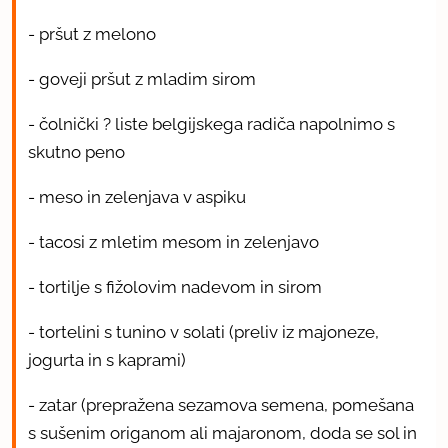
- pršut z melono
- goveji pršut z mladim sirom
- čolnički ? liste belgijskega radiča napolnimo s
skutno peno
- meso in zelenjava v aspiku
- tacosi z mletim mesom in zelenjavo
- tortilje s fižolovim nadevom in sirom
- tortelini s tunino v solati (preliv iz majoneze,
jogurta in s kaprami)
- zatar (prepražena sezamova semena, pomešana
s sušenim origanom ali majaronom, doda se sol in