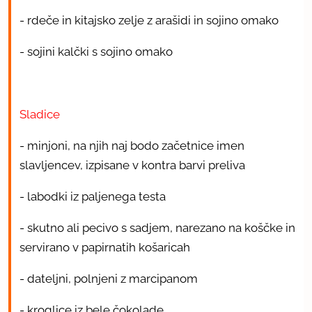
- rdeče in kitajsko zelje z arašidi in sojino omako
- sojini kalčki s sojino omako
Sladice
- minjoni, na njih naj bodo začetnice imen
slavljencev, izpisane v kontra barvi preliva
- labodki iz paljenega testa
- skutno ali pecivo s sadjem, narezano na koščke in
servirano v papirnatih košaricah
- dateljni, polnjeni z marcipanom
- kroglice iz bele čokolade