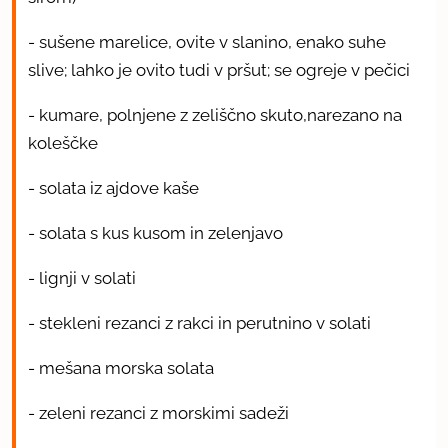
- sušene marelice, ovite v slanino, enako suhe
slive; lahko je ovito tudi v pršut; se ogreje v pečici
- kumare, polnjene z zeliščno skuto,narezano na
koleščke
- solata iz ajdove kaše
- solata s kus kusom in zelenjavo
- lignji v solati
- stekleni rezanci z rakci in perutnino v solati
- mešana morska solata
- zeleni rezanci z morskimi sadeži