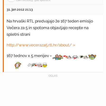
član od 2003
518 sporočil
31. jan 2012 21:13
Na hrvaški RTL predvajajo že 167 teden emisijo
Večera za 5 in spotoma objavljajo recepte na
spletni strani
http://www.veceraza5.rtl.hr/about/
167 tednov x 5 menijev =
OGLAS