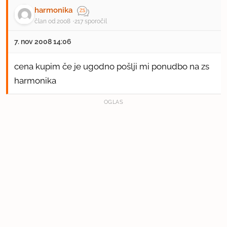
harmonika
član od 2008
217 sporočil
7. nov 2008 14:06
cena kupim če je ugodno pošlji mi ponudbo na zs
harmonika
OGLAS