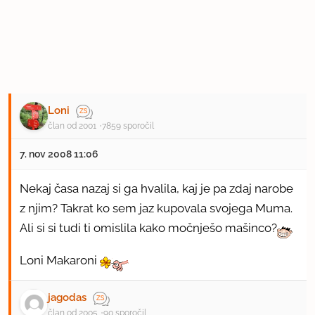
Loni
član od 2001
7859 sporočil
7. nov 2008 11:06
Nekaj časa nazaj si ga hvalila, kaj je pa zdaj narobe
z njim? Takrat ko sem jaz kupovala svojega Muma.
Ali si si tudi ti omislila kako močnješo mašinco?
Loni Makaroni
jagodas
član od 2005
90 sporočil