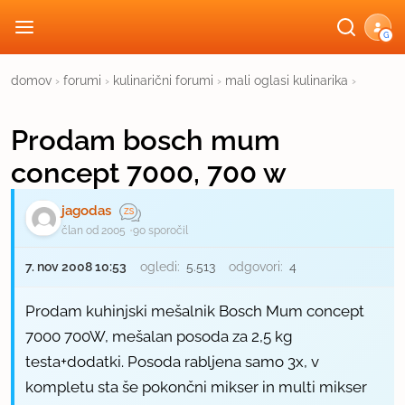
G
domov
›
forumi
›
kulinarični forumi
›
mali oglasi kulinarika
›
Prodam bosch mum
concept 7000, 700 w
jagodas
član od 2005
90 sporočil
7. nov 2008 10:53
ogledi:
5.513
odgovori:
4
Prodam kuhinjski mešalnik Bosch Mum concept
7000 700W, mešalan posoda za 2,5 kg
testa+dodatki. Posoda rabljena samo 3x, v
kompletu sta še pokončni mikser in multi mikser