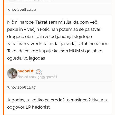
7. nov 2008 12:29
Nič ni narobe. Takrat sem mislila, da bom več
pekla in v večjih količinah potem so se pa stvari
drugače obrnile in že od januarja stoji lepo
zapakiran v vrečki tako da ga sedaj sploh ne rabim.
Tako, da če kdo kupuje kakšen MUM si ga lahko
ogleda. lp. jagodas
hedonist
član od 2008
5055 sporočil
7. nov 2008 12:37
Jagodas, za koliko pa prodaš to mašinco ? Hvala za
odgovor. LP hedonist