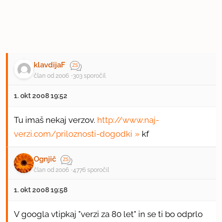
klavdijaF
član od 2006
303 sporočil
1. okt 2008 19:52
Tu imaš nekaj verzov.
http://www.naj-
verzi.com/priloznosti-dogodki
kf
Ognjič
član od 2006
4776 sporočil
1. okt 2008 19:58
V googla vtipkaj "verzi za 80 let" in se ti bo odprlo