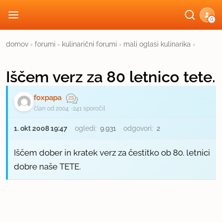
G
domov
›
forumi
›
kulinarični forumi
›
mali oglasi kulinarika
›
Iščem verz za 80 letnico tete.
foxpapa
član od 2004
241 sporočil
1. okt 2008 19:47
ogledi:
9.931
odgovori:
2
Iščem dober in kratek verz za čestitko ob 80. letnici
dobre naše TETE.