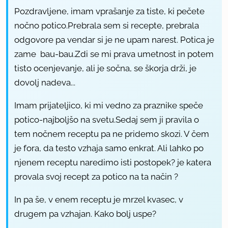
Pozdravljene, imam vprašanje za tiste, ki pečete
nočno potico.Prebrala sem si recepte, prebrala
odgovore pa vendar si je ne upam narest. Potica je
zame bau-bau.Zdi se mi prava umetnost in potem
tisto ocenjevanje, ali je sočna, se škorja drži, je
dovolj nadeva...
Imam prijateljico, ki mi vedno za praznike speče
potico-najboljšo na svetu.Sedaj sem ji pravila o
tem nočnem receptu pa ne pridemo skozi. V čem
je fora, da testo vzhaja samo enkrat. Ali lahko po
njenem receptu naredimo isti postopek? je katera
provala svoj recept za potico na ta način ?
In pa še, v enem receptu je mrzel kvasec, v
drugem pa vzhajan. Kako bolj uspe?