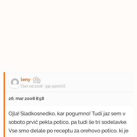
leny
član od 2008
335 sporočil
26. mar 2008 8:58
Ojla! Sladkosnedko, kar pogumno! Tudi jaz sem v
soboto prvič pekla potico, pa tudi še tri sodelavke.
Vse smo delale po receptu za orehovo potico, ki je