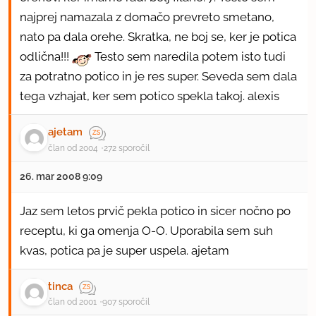
najprej namazala z domačo prevreto smetano,
nato pa dala orehe. Skratka, ne boj se, ker je potica
odlična!!!
Testo sem naredila potem isto tudi
za potratno potico in je res super. Seveda sem dala
tega vzhajat, ker sem potico spekla takoj. alexis
ajetam
član od 2004
272 sporočil
26. mar 2008 9:09
Jaz sem letos prvič pekla potico in sicer nočno po
receptu, ki ga omenja O-O. Uporabila sem suh
kvas, potica pa je super uspela. ajetam
tinca
član od 2001
907 sporočil