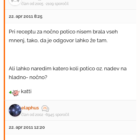
član od 2005
2109 sporočil
22. apr 2011 8:25
Pri receptu za nočno potico nisem brala vseh
mnenj, tako, da je odgovor lahko že tam.
Ali lahko naredim katero koli potico oz. nadev na
hladno- nočno?
katti
elaphus
član od 2002
6945 sporočil
22. apr 2011 12:20