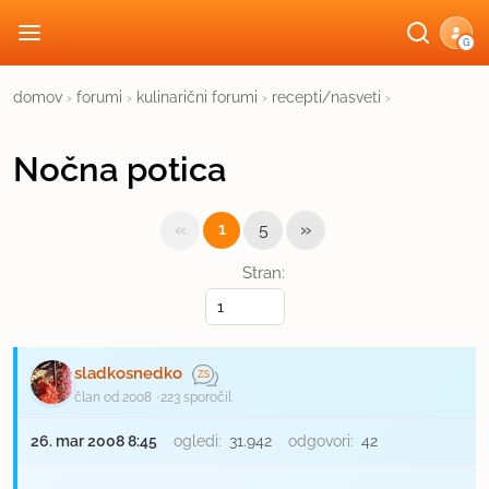
G
domov
›
forumi
›
kulinarični forumi
›
recepti/nasveti
›
Nočna potica
«
»
1
5
Stran:
sladkosnedko
član od 2008
223 sporočil
26. mar 2008 8:45
ogledi:
31.942
odgovori:
42