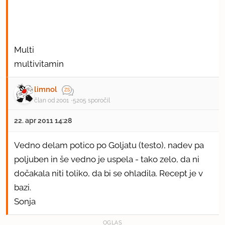
Multi
multivitamin
limnol
član od 2001
5205 sporočil
22. apr 2011 14:28
Vedno delam potico po Goljatu (testo), nadev pa
poljuben in še vedno je uspela - tako zelo, da ni
dočakala niti toliko, da bi se ohladila. Recept je v
bazi.
Sonja
OGLAS