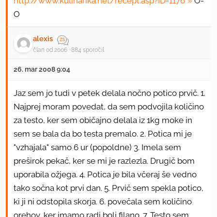
http://www.kulinarika.net/recept.asp?ID=1176
O-
O
alexis
član od 2006
884 sporočil
26. mar 2008 9:04
Jaz sem jo tudi v petek delala nočno potico prvič. 1.
Najprej moram povedat, da sem podvojila količino
za testo, ker sem običajno delala iz 1kg moke in
sem se bala da bo testa premalo. 2. Potica mi je
"vzhajala" samo 6 ur (popoldne) 3. Imela sem
preširok pekač, ker se mi je razlezla. Drugič bom
uporabila ožjega. 4. Potica je bila včeraj še vedno
tako sočna kot prvi dan. 5. Prvič sem spekla potico,
ki ji ni odstopila skorja. 6. povečala sem količino
orehov, ker imamo radi bolj filano. 7. Testo sem