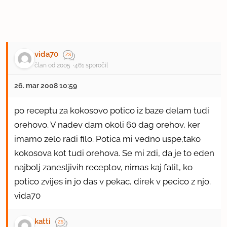
vida70
član od 2005
461 sporočil
26. mar 2008 10:59
po receptu za kokosovo potico iz baze delam tudi
orehovo. V nadev dam okoli 60 dag orehov, ker
imamo zelo radi filo. Potica mi vedno uspe,tako
kokosova kot tudi orehova. Se mi zdi, da je to eden
najbolj zanesljivih receptov, nimas kaj falit, ko
potico zvijes in jo das v pekac, direk v pecico z njo.
vida70
katti