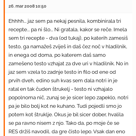
26. mar 2008 10:50
Ehhhh... jaz sem pa nekaj pesnila, kombinirala tri
recepte... pa ni šlo... Ni gratala, kakor se reče. Imela
sem tri recepte - dva (od tukaj), po katerih zamesiš
testo, ga namažeš zviješ in daš čez noč v hladilnik,
in enega od doma, po katerem daš samo
zamešeno testo vzhajat za dve uri v hladilnik. No in
jaz sem vzela to zadnje testo in filo od ene od
prvih dveh, edino suh kvas sem dala notri in je
ratal en tak čuden štrukelj - testo ni vzhajalo
popolnoma nič, zunaj se je sicer lepo zapeklo, notri
pa je bilo bolj kot ne kuhano. Tudi pojedli smo jo
potem kot štruklje. Okus je bil sicer dober, hvalila
se pa ravno nisem z njo. Tako da, po moje če se
RES držiš navodil, da gre čisto lepo. Vsak dan eno