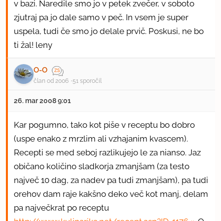
v bazi. Naredile smo jo v petek zvečer, v soboto
zjutraj pa jo dale samo v peč. In vsem je super
uspela, tudi če smo jo delale prvič. Poskusi, ne bo
ti žal! leny
O-O
član od 2006
51 sporočil
26. mar 2008 9:01
Kar pogumno, tako kot piše v receptu bo dobro
(uspe enako z mrzlim ali vzhajanim kvascem).
Recepti se med seboj razlikujejo le za nianso. Jaz
običano količino sladkorja zmanjšam (za testo
največ 10 dag, za nadev pa tudi zmanjšam), pa tudi
orehov dam raje kakšno deko več kot manj, delam
pa največkrat po receptu