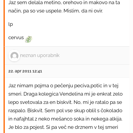
Jaz sem delala metino, orehovo in makovo na ta
način, pa so vse uspele. Mislim, da ni ovir.
lp
cervus
neznan uporabnik
22. apr 2011 12:41
Jaz nimam pojma o pečenju peciva,potic in v tej
smeri. Draga kolegica Vendelina mi je enkrat zelo
lepo svetovala za en biskvit. No, mi je ratalo pa se
raspalo. Biskvit. Sem pol vse skup oblil s čokolado
in nafajhtal z neko mešanco soka in nekega alkija.
Je blo za pojest. Si pa več ne drznem v tej smeri