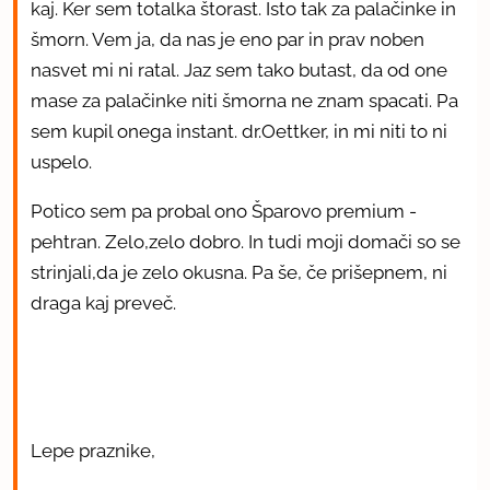
kaj. Ker sem totalka štorast. Isto tak za palačinke in
šmorn. Vem ja, da nas je eno par in prav noben
nasvet mi ni ratal. Jaz sem tako butast, da od one
mase za palačinke niti šmorna ne znam spacati. Pa
sem kupil onega instant. dr.Oettker, in mi niti to ni
uspelo.
Potico sem pa probal ono Šparovo premium -
pehtran. Zelo,zelo dobro. In tudi moji domači so se
strinjali,da je zelo okusna. Pa še, če prišepnem, ni
draga kaj preveč.
Lepe praznike,