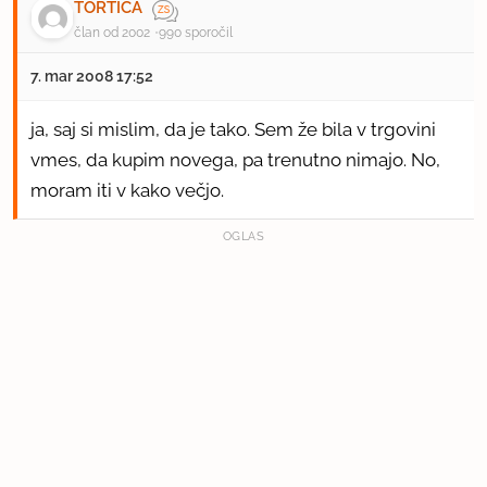
TORTICA
član od 2002
990 sporočil
7. mar 2008 17:52
ja, saj si mislim, da je tako. Sem že bila v trgovini
vmes, da kupim novega, pa trenutno nimajo. No,
moram iti v kako večjo.
OGLAS