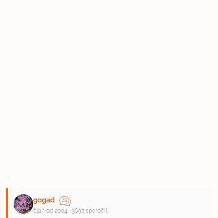
gogad
član od 2004
3697 sporočil