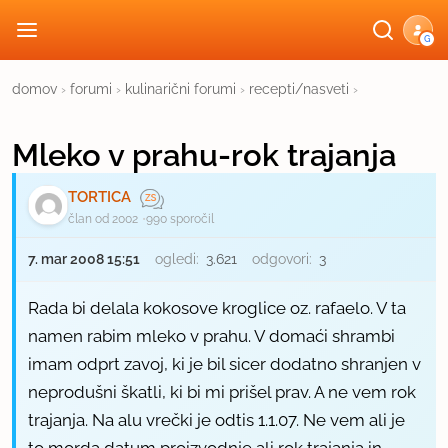
G
domov
›
forumi
›
kulinarični forumi
›
recepti/nasveti
›
Mleko v prahu-rok trajanja
TORTICA
član od 2002
990 sporočil
7. mar 2008 15:51
ogledi:
3.621
odgovori:
3
Rada bi delala kokosove kroglice oz. rafaelo. V ta
namen rabim mleko v prahu. V domaći shrambi
imam odprt zavoj, ki je bil sicer dodatno shranjen v
neprodušni škatli, ki bi mi prišel prav. A ne vem rok
trajanja. Na alu vrečki je odtis 1.1.07. Ne vem ali je
to morda datum proizvodnje ali rok trajanja in