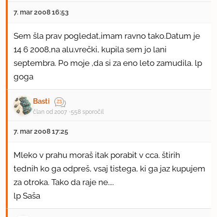
7. mar 2008 16:53
Sem šla prav pogledat,imam ravno tako.Datum je
14 6 2008,na alu.vrečki, kupila sem jo lani
septembra. Po moje ,da si za eno leto zamudila. lp
goga
Basti
član od 2007
558 sporočil
7. mar 2008 17:25
Mleko v prahu moraš itak porabit v cca. štirih
tednih ko ga odpreš, vsaj tistega, ki ga jaz kupujem
za otroka. Tako da raje ne....
lp Saša