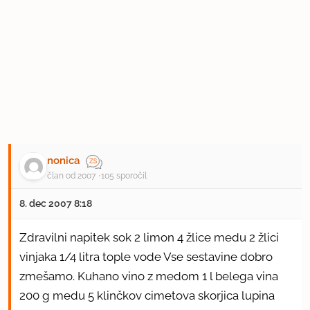
nonica
član od 2007
105 sporočil
8. dec 2007 8:18
Zdravilni napitek sok 2 limon 4 žlice medu 2 žlici
vinjaka 1/4 litra tople vode Vse sestavine dobro
zmešamo. Kuhano vino z medom 1 l belega vina
200 g medu 5 klinčkov cimetova skorjica lupina