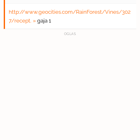
http://www.geocities.com/RainForest/Vines/302
7/recept.
gaja 1
OGLAS