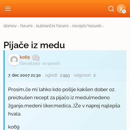
G
domov
›
forumi
›
kulinarični forumi
›
recepti/nasveti
›
Pijače iz medu
ko69
član od 2007
20 sporočil
7. dec 2007 21:30
ogledi:
2.993
odgovori:
2
Prosim,če mi lahko kdo pošlje kakšen dober oz.
preizkušen recept za pijačo iz medu(medeno
žganje,medeni liker,medica...)Že v naprej najlepša
hvala.
ko69