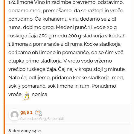
1/4 limone Vino in začimbe prevremo, odstavimo,
dodamo med, premešamo, da se raztopi in vroče
ponudimo. Če kuhanemu vinu dodamo še 2 dl
ruma, dobimo grog. Medeni punč 1 l vode 20 g
ruskega čaja 250 g medu 200 g sladkorja v kockah
1 limona 4 pomaranče 2 dl ruma Kocke sladkorja
obribamo ob limono in pomaranče, da se čim več
olupka prime sladkorja. V vrelo vodo vržemo
vrečico ruskega čaja. Čaj naj v kropu stoji 3 minute.
Nato čaj odlijemo, pridamo kocke sladkorja, med,
sok 3 pomaranč, sok limone in rum. Ponudimo
vroče.
nonica
gaja 1
član od 2006
378 sporočil
8. dec 2007 14:21