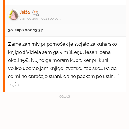
Jejža
član od 2007
181 sporočil
30. sep 2008 13:37
Zame zanimiv pripomoček je stojalo za kuharsko
knjigo :) Videla sem ga v müllerju, lesen, cena
okoli 15€. Nujno ga moram kupit, ker pri kuhi
veliko uporabljam knjige, zvezke, zapiske... Pa da
se mi ne obračajo strani, da ne packam po listih... :)
Jejža
OGLAS