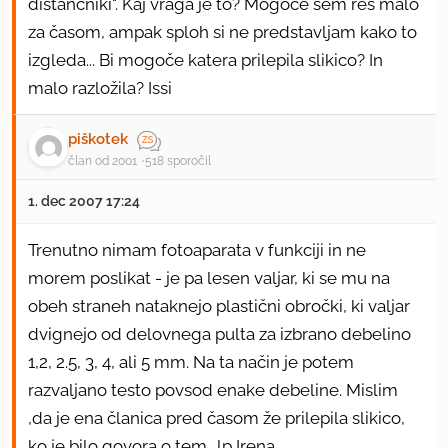
distančniki". Kaj vraga je to? Mogoče sem res malo
za časom, ampak sploh si ne predstavljam kako to
izgleda... Bi mogoče katera prilepila slikico? In
malo razložila? Issi
piškotek
član od 2001
518 sporočil
1. dec 2007 17:24
Trenutno nimam fotoaparata v funkciji in ne
morem poslikat - je pa lesen valjar, ki se mu na
obeh straneh nataknejo plastični obročki, ki valjar
dvignejo od delovnega pulta za izbrano debelino
1,2, 2.5, 3, 4, ali 5 mm. Na ta način je potem
razvaljano testo povsod enake debeline. Mislim
,da je ena članica pred časom že prilepila slikico,
ko je bilo govora o tem.. lp Irena