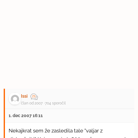
Issi
član od 2007
704 sporočil
1. dec 2007 16:11
Nekajkrat sem že zasledila tale "valjar z