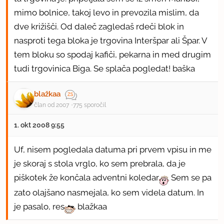
mimo bolnice, takoj levo in prevozila mislim, da
dve križišči. Od daleč zagledaš rdeči blok in
nasproti tega bloka je trgovina Interšpar ali Špar. V
tem bloku so spodaj kafiči, pekarna in med drugim
tudi trgovinica Biga. Se splača pogledat! baška
blažkaa
član od 2007
775 sporočil
1. okt 2008 9:55
Uf, nisem pogledala datuma pri prvem vpisu in me
je skoraj s stola vrglo, ko sem prebrala, da je
piškotek že končala adventni koledar
Sem se pa
zato olajšano nasmejala, ko sem videla datum. In
je pasalo, res
blažkaa