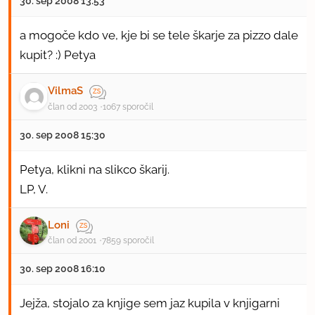
30. sep 2008 13:53
a mogoče kdo ve, kje bi se tele škarje za pizzo dale
kupit? :) Petya
VilmaS
član od 2003
1067 sporočil
30. sep 2008 15:30
Petya, klikni na slikco škarij.
LP, V.
Loni
član od 2001
7859 sporočil
30. sep 2008 16:10
Jejža, stojalo za knjige sem jaz kupila v knjigarni