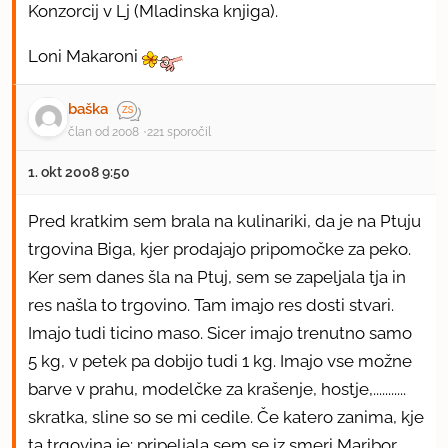
Konzorcij v Lj (Mladinska knjiga).
Loni Makaroni
baška
član od 2008
221 sporočil
1. okt 2008 9:50
Pred kratkim sem brala na kulinariki, da je na Ptuju
trgovina Biga, kjer prodajajo pripomočke za peko.
Ker sem danes šla na Ptuj, sem se zapeljala tja in
res našla to trgovino. Tam imajo res dosti stvari.
Imajo tudi ticino maso. Sicer imajo trenutno samo
5 kg, v petek pa dobijo tudi 1 kg. Imajo vse možne
barve v prahu, modelčke za krašenje, hostje,...........
skratka, sline so se mi cedile. Če katero zanima, kje
ta trgovina je: pripeljala sem se iz smeri Maribor,