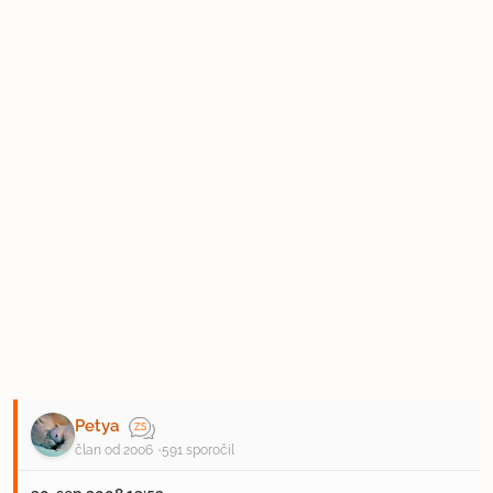
Petya
član od 2006
591 sporočil