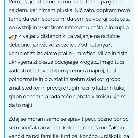
Vem, da je bil že ne formu na to temo, pa ga ne
najdem, ker nimam pluska. Nič zato, odpiram novo
temo,da vam sporočim, da sem se včeraj potepala
po Avstriji in v Graškem Intersparu našla / in kupila
/ valjar z distančniki za valjanje na različne
debeline, janeževe zvezdice /od Kotanya/,
komplet za izdelavo pralin - mrežica, vilice in tista
ukrivljena žlička za odcejanje kroglic... Imajo tudi
zadosti oblatov od 4 cm premera naprej, tudi
polnozrnate in bio, zlat in srebrn sladkor, grobo
zrnat sledkor in precej drugih reči, o katerih tukaj
sploh decembra rada teče debata v smislu kje se
da to najti.
Zdaj se moram samo še spravit peči, pozno ponoči
sem končala adventni koledar, danes me čakajo
venčki za pol familije, jutri pa, končno, ... piškotki za