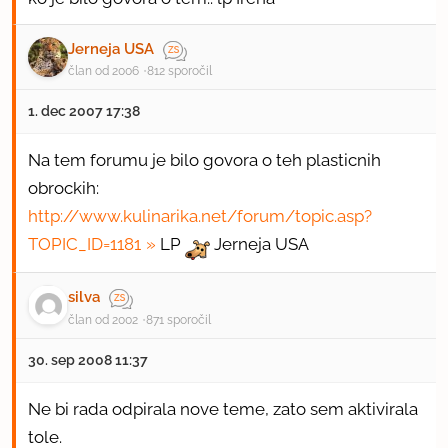
Jerneja USA
član od 2006
812 sporočil
1. dec 2007 17:38
Na tem forumu je bilo govora o teh plasticnih
obrockih:
http://www.kulinarika.net/forum/topic.asp?
TOPIC_ID=1181
LP
Jerneja USA
silva
član od 2002
871 sporočil
30. sep 2008 11:37
Ne bi rada odpirala nove teme, zato sem aktivirala
tole.