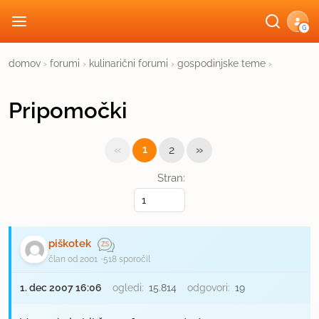
G
domov
›
forumi
›
kulinarični forumi
›
gospodinjske teme
›
Pripomočki
«
»
1
2
Stran:
piškotek
član od 2001
518 sporočil
1. dec 2007 16:06
ogledi:
15.814
odgovori:
19