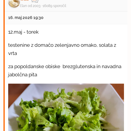
član od 2003
16089 sporočil
16. maj 2026 19:30
12.maj - torek
testenine z domačo zelenjavno omako, solata z
vrta
za popoldanske obiske brezglutenska in navadna
jabolčna pita