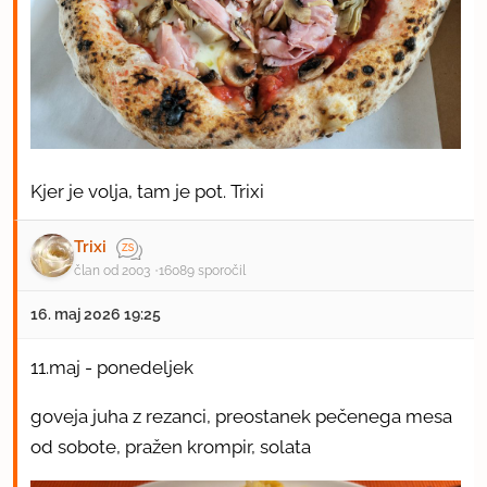
Kjer je volja, tam je pot. Trixi
Trixi
član od 2003
16089 sporočil
16. maj 2026 19:25
11.maj - ponedeljek
goveja juha z rezanci, preostanek pečenega mesa
od sobote, pražen krompir, solata