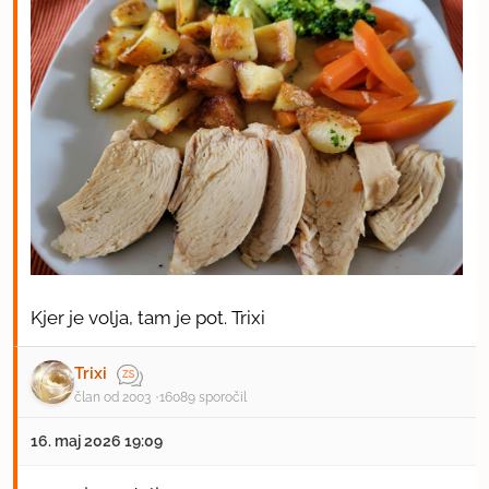
Kjer je volja, tam je pot. Trixi
Trixi
član od 2003
16089 sporočil
16. maj 2026 19:09