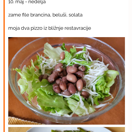
10. maj - nedelja
zame file brancina, beluši, solata
moja dva pizzo iz bližnje restavracije