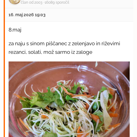
član od 2003
16089 sporočil
16. maj 2026 19:03
8.maj
za naju s sinom piščanec z zelenjavo in riževimi
rezanci, solati, mož sarmo iz zaloge