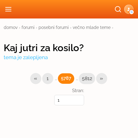
G
domov
›
forumi
›
posebni forumi
›
večno mlade teme
›
Kaj jutri za kosilo?
tema je zalepljena
«
…
…
»
1
5787
5812
Stran: