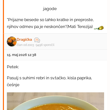
jagode
"Prijazne besede so lahko kratke in preproste,
njihov odmev pa je neskončen"(Mati Terezija)
Dragička
član od 2003
9496 sporočil
15. maj 2026 12:38
Petek:
Pasulj s suhimi rebri in sv.tačko, kisla paprika,
češnje