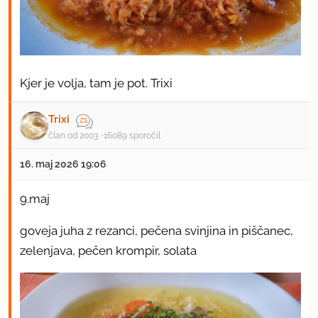
Kjer je volja, tam je pot. Trixi
Trixi
član od 2003
16089 sporočil
16. maj 2026 19:06
9.maj
goveja juha z rezanci, pečena svinjina in piščanec,
zelenjava, pečen krompir, solata