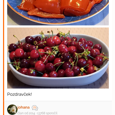
Pozdravček!
johana
član od 2014
13768 sporočil