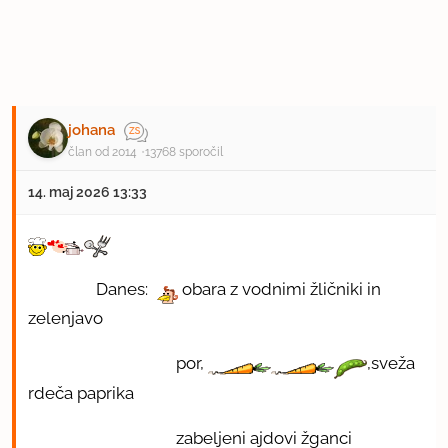
johana
član od 2014
13768 sporočil
14. maj 2026 13:33
Danes:
obara z vodnimi žličniki in
zelenjavo
por,
,sveža
rdeča paprika
zabeljeni ajdovi žganci