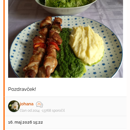
Pozdravček!
johana
član od 2014
13768 sporočil
16. maj 2026 15:22