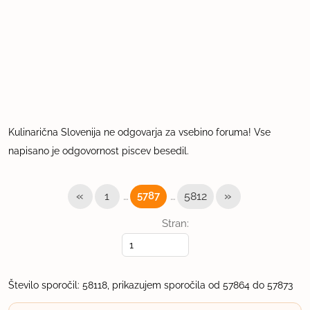
Kulinarična Slovenija ne odgovarja za vsebino foruma! Vse
napisano je odgovornost piscev besedil.
«
…
…
»
1
5787
5812
Stran:
Število sporočil: 58118, prikazujem sporočila od 57864 do 57873