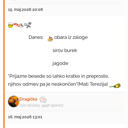
15. maj 2026 20:06
Danes:
obara iz zaloge
sirov burek
jagode
"Prijazne besede so lahko kratke in preproste,
njihov odmev pa je neskončen"(Mati Terezija)
Dragička
član od 2003
9496 sporočil
16. maj 2026 13:01