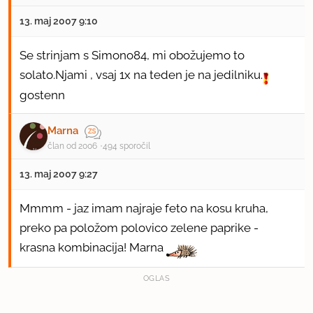
13. maj 2007 9:10
Se strinjam s Simono84, mi obožujemo to
solato.Njami , vsaj 1x na teden je na jedilniku.
gostenn
Marna
član od 2006
494 sporočil
13. maj 2007 9:27
Mmmm - jaz imam najraje feto na kosu kruha,
preko pa položom polovico zelene paprike -
krasna kombinacija! Marna
OGLAS