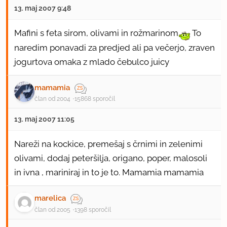
13. maj 2007 9:48
Mafini s feta sirom, olivami in rožmarinom
To
naredim ponavadi za predjed ali pa večerjo, zraven
jogurtova omaka z mlado čebulco juicy
mamamia
član od 2004
15868 sporočil
13. maj 2007 11:05
Nareži na kockice, premešaj s črnimi in zelenimi
olivami, dodaj peteršilja, origano, poper, malosoli
in ivna , mariniraj in to je to. Mamamia mamamia
marelica
član od 2005
1398 sporočil