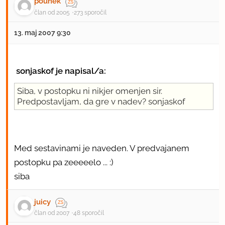
pouhek
član od 2005
273 sporočil
13. maj 2007 9:30
sonjaskof je napisal/a:
Siba, v postopku ni nikjer omenjen sir.
Predpostavljam, da gre v nadev? sonjaskof
Med sestavinami je naveden. V predvajanem
postopku pa zeeeeelo ... :)
siba
juicy
član od 2007
48 sporočil