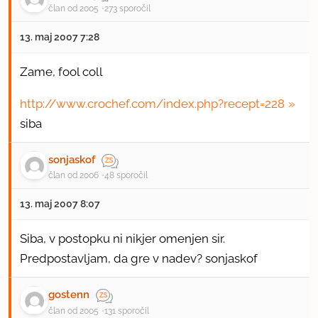
član od 2005
273 sporočil
13. maj 2007 7:28
Zame, fool coll
http://www.crochef.com/index.php?recept=228
siba
sonjaskof
član od 2006
48 sporočil
13. maj 2007 8:07
Siba, v postopku ni nikjer omenjen sir.
Predpostavljam, da gre v nadev? sonjaskof
gostenn
član od 2005
131 sporočil