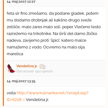
14. maj 2007 12:27
feta sir fino zmešamo, da postane gladek, potem
mu dodamo drobnjak ali kakšno drugo sveže
zelišče, malo zares malo soli, poper. Vlečeno testo
razrežemo na trikotnike. Na širši del damo žličko
nadeva, zavijemo proti 'špici', katero malce
namažemo z vodo. Ocvremo na malo olja.
marelica
Vendelina jr.
član od 2006
9217 sporočil
14. maj 2007 13:35
voila
http://www.kulinarika.net/recept.asp?
ID=6728
Vendelina jr.