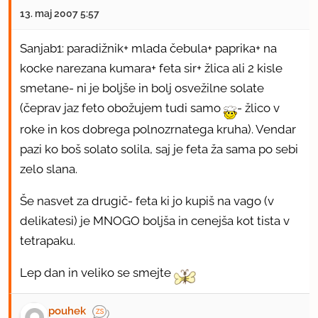
13. maj 2007 5:57
Sanjab1: paradižnik+ mlada čebula+ paprika+ na
kocke narezana kumara+ feta sir+ žlica ali 2 kisle
smetane- ni je boljše in bolj osvežilne solate
(čeprav jaz feto obožujem tudi samo
- žlico v
roke in kos dobrega polnozrnatega kruha). Vendar
pazi ko boš solato solila, saj je feta ža sama po sebi
zelo slana.
Še nasvet za drugič- feta ki jo kupiš na vago (v
delikatesi) je MNOGO boljša in cenejša kot tista v
tetrapaku.
Lep dan in veliko se smejte
pouhek