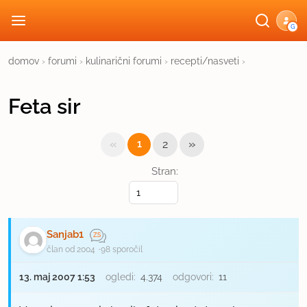
G
domov
›
forumi
›
kulinarični forumi
›
recepti/nasveti
›
Feta sir
«
»
1
2
Stran:
Sanjab1
član od 2004
98 sporočil
13. maj 2007 1:53
ogledi:
4.374
odgovori:
11