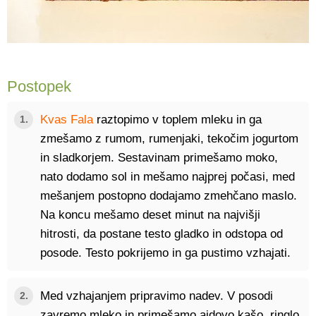
Postopek
Kvas Fala
raztopimo v toplem mleku in ga
1.
zmešamo z rumom, rumenjaki, tekočim jogurtom
in sladkorjem. Sestavinam primešamo moko,
nato dodamo sol in mešamo najprej počasi, med
mešanjem postopno dodajamo zmehčano maslo.
Na koncu mešamo deset minut na najvišji
hitrosti, da postane testo gladko in odstopa od
posode. Testo pokrijemo in ga pustimo vzhajati.
Med vzhajanjem pripravimo nadev. V posodi
2.
zavremo mleko in primešamo ajdovo kašo, ringlo