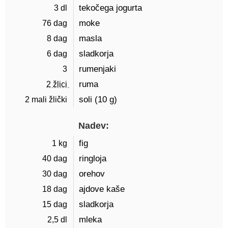
3 dl 
tekočega jogurta
76 dag 
moke
8 dag 
masla
6 dag 
sladkorja
3 
rumenjaki
2 žlici 
ruma
2 mali žlički 
soli (
10 g
)
Nadev:
1 kg 
fig
40 dag 
ringloja
30 dag 
orehov
18 dag 
ajdove kaše
15 dag 
sladkorja
2,5 dl 
mleka