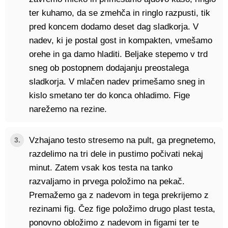
ter kuhamo, da se zmehča in ringlo razpusti, tik
pred koncem dodamo deset dag sladkorja. V
nadev, ki je postal gost in kompakten, vmešamo
orehe in ga damo hladiti. Beljake stepemo v trd
sneg ob postopnem dodajanju preostalega
sladkorja. V mlačen nadev primešamo sneg in
kislo smetano ter do konca ohladimo. Fige
narežemo na rezine.
Vzhajano testo stresemo na pult, ga pregnetemo,
3.
razdelimo na tri dele in pustimo počivati nekaj
minut. Zatem vsak kos testa na tanko
razvaljamo in prvega položimo na pekač.
Premažemo ga z nadevom in tega prekrijemo z
rezinami fig. Čez fige položimo drugo plast testa,
ponovno obložimo z nadevom in figami ter te