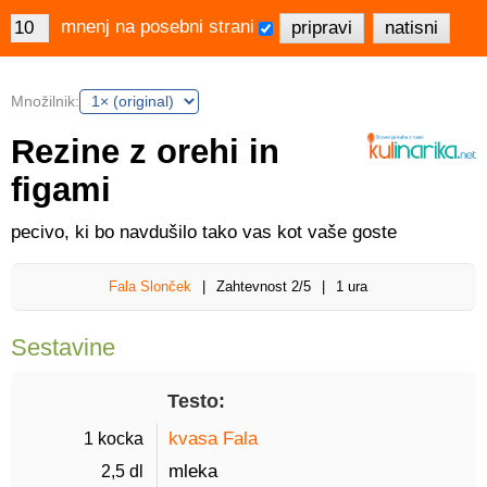
mnenj na posebni strani
Množilnik:
Rezine z orehi in
figami
pecivo, ki bo navdušilo tako vas kot vaše goste
Fala Slonček
Zahtevnost
2/5
1 ura
Sestavine
Testo:
1 kocka 
kvasa Fala
2,5 dl 
mleka