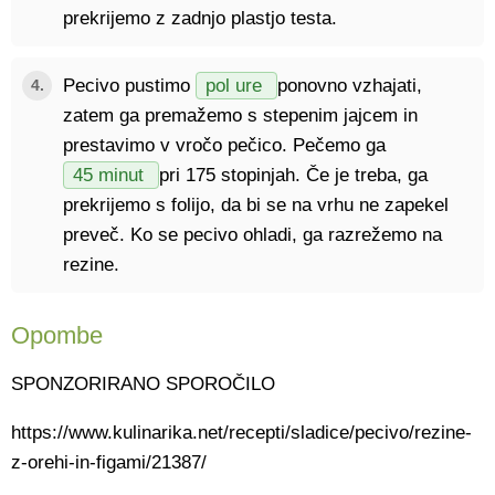
prekrijemo z zadnjo plastjo testa.
Pecivo pustimo
pol ure
ponovno vzhajati,
4.
zatem ga premažemo s stepenim jajcem in
prestavimo v vročo pečico. Pečemo ga
45 minut
pri 175 stopinjah. Če je treba, ga
prekrijemo s folijo, da bi se na vrhu ne zapekel
preveč. Ko se pecivo ohladi, ga razrežemo na
rezine.
Opombe
SPONZORIRANO SPOROČILO
https://www.kulinarika.net/recepti/sladice/pecivo/rezine-
z-orehi-in-figami/21387/