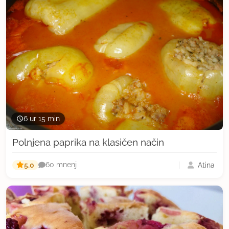
6 ur 15 min
Polnjena paprika na klasičen način
5,0
Atina
60 mnenj