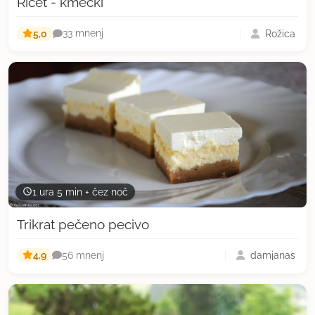
Ričet - kmečki
5,0
Rožica
33 mnenj
1 ura 5 min + čez noč
Trikrat pečeno pecivo
4,9
damjanas
56 mnenj