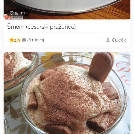
35 min
Šmorn (cesarski praženec)
4,9
Cukrčk
76 mnenj