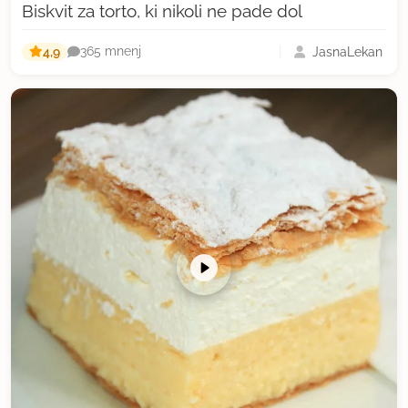
Biskvit za torto, ki nikoli ne pade dol
4,9
JasnaLekan
365 mnenj