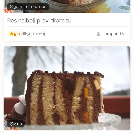
30 min + čez noč
Res najbolj pravi tiramisu
5,0
karapandža
50 mnenj
2 uri