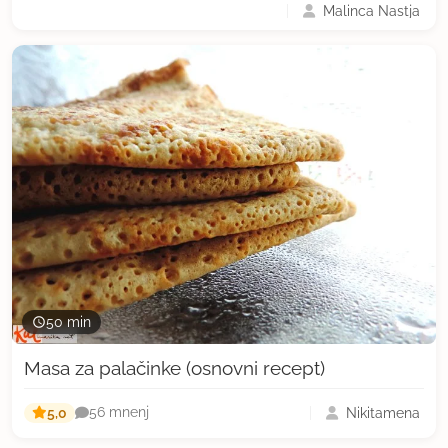
Malinca Nastja
50 min
Masa za palačinke (osnovni recept)
5,0
Nikitamena
56 mnenj