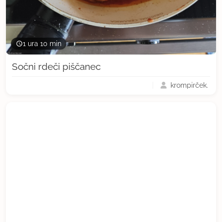
1 ura 10 min
Sočni rdeči piščanec
krompirček.