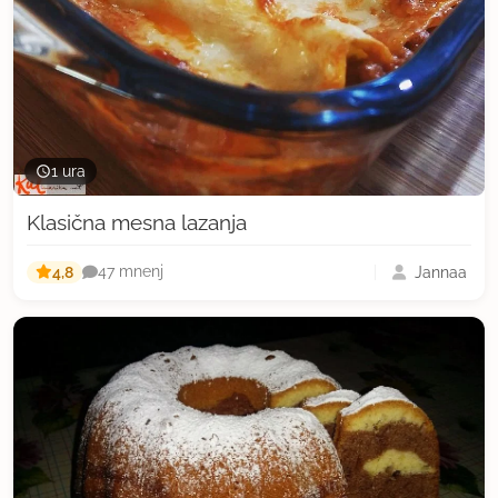
1 ura
Klasična mesna lazanja
4,8
Jannaa
47 mnenj