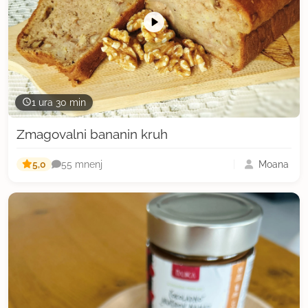
1 ura 30 min
Zmagovalni bananin kruh
5,0
Moana
55 mnenj