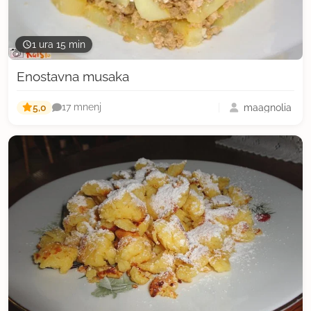
1 ura 15 min
Enostavna musaka
5,0
maagnolia
17 mnenj