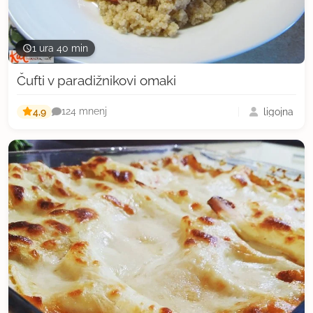
1 ura 40 min
Čufti v paradižnikovi omaki
4,9
ligojna
124 mnenj