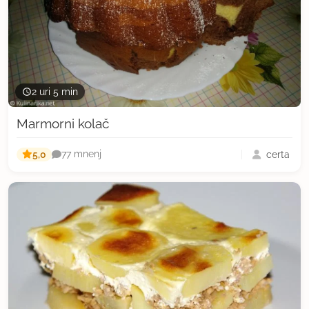
2 uri 5 min
Marmorni kolač
5,0
certa
77 mnenj