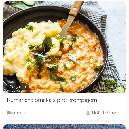
45 min
Kumarična omaka s pire krompirjem
HOFER Slovenija
2 mnenji