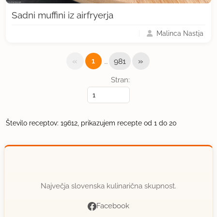
Sadni muffini iz airfryerja
Malinca Nastja
«
…
»
1
981
Stran:
Število receptov: 19612, prikazujem recepte od 1 do 20
Največja slovenska kulinarična skupnost.
Facebook