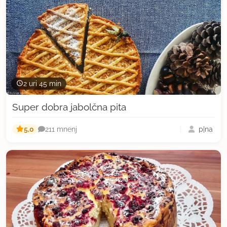
2 uri 45 min
Super dobra jabolčna pita
5,0
p|na
211 mnenj