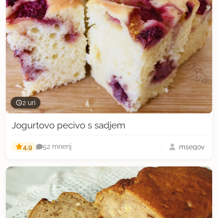
2 uri
Jogurtovo pecivo s sadjem
4,9
msegov
52 mnenj