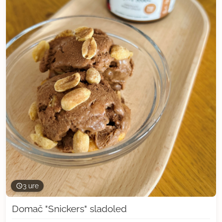
3 ure
Domač "Snickers" sladoled