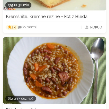
5 ur 30 min
Kremšnite, kremne rezine - kot z Bleda
5,0
ROKCO
80 mnenj
2 uri + čez noč