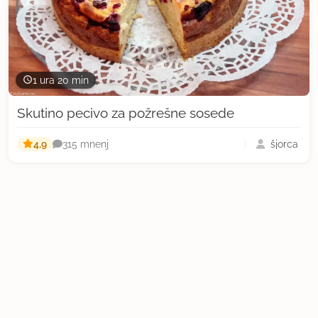
1 ura 20 min
Skutino pecivo za požrešne sosede
4,9
šjorca
315 mnenj